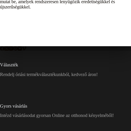
mutat be, amelyek rendszeresen lenyűgözik eredetiségükkel és
újszerűségükkel.
Választék
Rendelj óriási termékválasztékunkból, kedvező áron!
Gyors vásárlás
Intézd vásárlásodat gyorsan Online az otthonod kényelméből!