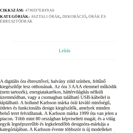
CIKKSZÁM:
4790D7EBF9A6
KATEGÓRIÁK:
ASZTALI ÓRÁK
,
DEKORÁCIÓ
,
ÓRÁK ÉS
ÉBRESZTŐÓRÁK
Leírás
A digitális óra ébresztővel, halvány zöld színben, feltűnő
kiegészítője lesz otthonának. Az óra 3 AAA elemmel működik
(nem tartozék), energiatakarékos, háttérvilágítás nélküli
üzemmódban, vagy a csomagban található USB-kábellel is
táplálható. A holland Karlsson márka órái kiváló minőségű,
ötletes és funkcionális design kiegészítők, amelyek minden
belső teret felvidítanak. A Karlsson márka 1999 óta van jelen a
piacon. Több mint 80 országban képviselteti magát, és a világ
egyik legnépszerűbb és legkelendőbb designóra-márkája a
kategóriájában. A Karlsson évente többször is új modelleket