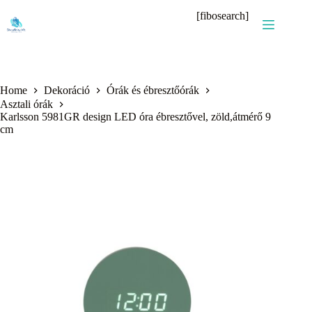
Skip
[fibosearch]
to
content
Home
Dekoráció
Órák és ébresztőórák
Asztali órák
Karlsson 5981GR design LED óra ébresztővel, zöld,átmérő 9
cm