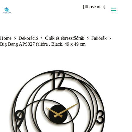
Skip
[fibosearch]
to
content
Home
Dekoráció
Órák és ébresztőórák
Faliórák
Big Bang APS027 falióra , Black, 49 x 49 cm