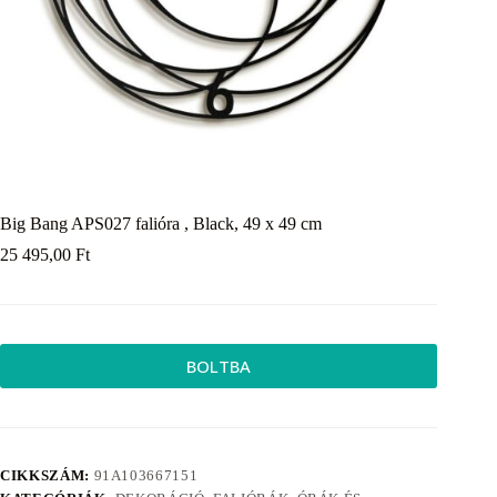
Big Bang APS027 falióra , Black, 49 x 49 cm
25 495,00
Ft
BOLTBA
CIKKSZÁM:
91A103667151