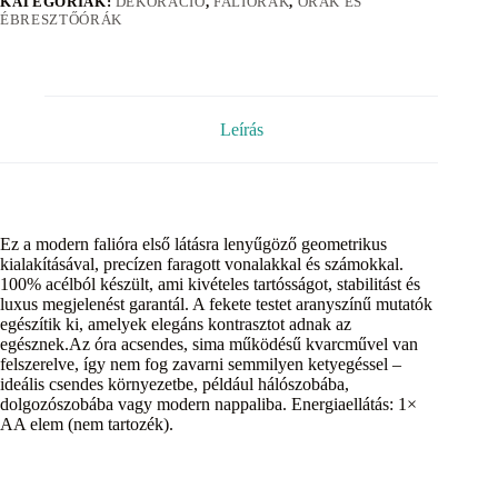
KATEGÓRIÁK:
DEKORÁCIÓ
,
FALIÓRÁK
,
ÓRÁK ÉS
ÉBRESZTŐÓRÁK
Leírás
Ez a modern falióra első látásra lenyűgöző geometrikus
kialakításával, precízen faragott vonalakkal és számokkal.
100% acélból készült, ami kivételes tartósságot, stabilitást és
luxus megjelenést garantál. A fekete testet aranyszínű mutatók
egészítik ki, amelyek elegáns kontrasztot adnak az
egésznek.Az óra acsendes, sima működésű kvarcművel van
felszerelve, így nem fog zavarni semmilyen ketyegéssel –
ideális csendes környezetbe, például hálószobába,
dolgozószobába vagy modern nappaliba. Energiaellátás: 1×
AA elem (nem tartozék).