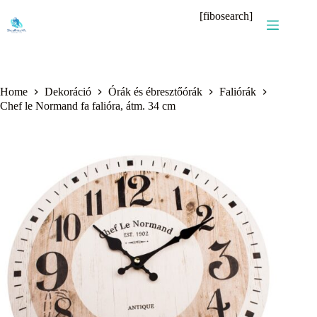
Skip
[fibosearch]
to
content
Home
Dekoráció
Órák és ébresztőórák
Faliórák
Chef le Normand fa falióra, átm. 34 cm