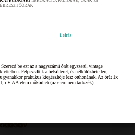
KATEGÓRIÁK:
DEKORÁCIÓ
,
FALIÓRÁK
,
ÓRÁK ÉS
ÉBRESZTŐÓRÁK
Leírás
Szerezd be ezt az a nagyszámú órát egyszerű, vintage
kivitelben. Felpezsdítik a belső teret, és nélkülözhetetlen,
ugyanakkor praktikus kiegészítője lesz otthonának. Az órát 1x
1,5 V AA elem működteti (az elem nem tartozék).