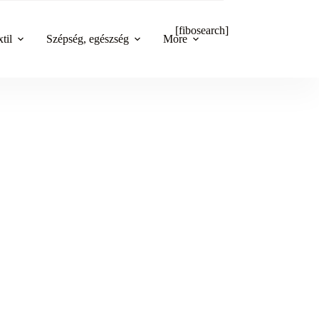
[fibosearch]
til
Szépség, egészség
More