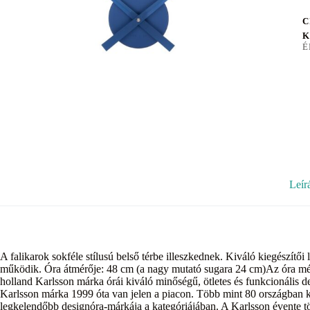
C
K
É
Leír
A falikarok sokféle stílusú belső térbe illeszkednek. Kiváló kiegészí
működik. Óra átmérője: 48 cm (a nagy mutató sugara 24 cm)Az óra mé
holland Karlsson márka órái kiváló minőségű, ötletes és funkcionális d
Karlsson márka 1999 óta van jelen a piacon. Több mint 80 országban ké
legkelendőbb designóra-márkája a kategóriájában. A Karlsson évente tö