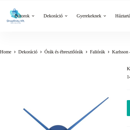
Skip
to
content
Bútorok
Dekoráció
Gyerekeknek
Háztart
Home
Dekoráció
Órák és ébresztőórák
Faliórák
Karlsson 
K
1