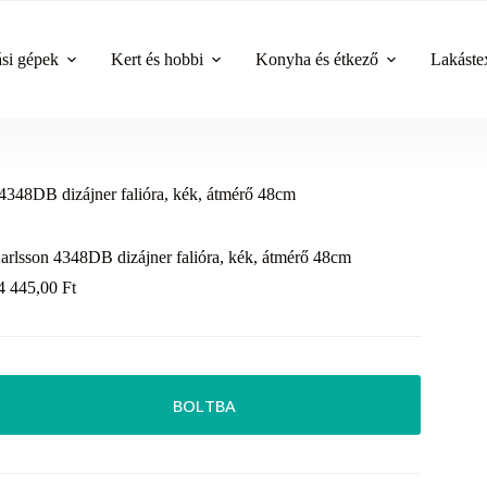
ási gépek
Kert és hobbi
Konyha és étkező
Lakástex
4348DB dizájner falióra, kék, átmérő 48cm
arlsson 4348DB dizájner falióra, kék, átmérő 48cm
4 445,00
Ft
BOLTBA