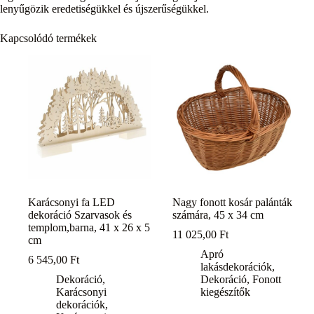
lenyűgözik eredetiségükkel és újszerűségükkel.
Kapcsolódó termékek
Karácsonyi fa LED
Nagy fonott kosár palánták
dekoráció Szarvasok és
számára, 45 x 34 cm
templom,barna, 41 x 26 x 5
11 025,00
Ft
cm
Apró
6 545,00
Ft
lakásdekorációk
,
Dekoráció
,
Dekoráció
,
Fonott
Karácsonyi
kiegészítők
dekorációk
,