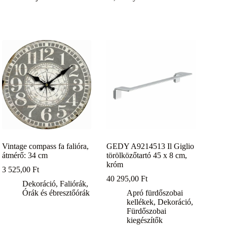
Vintage compass fa falióra,
GEDY A9214513 Il Giglio
átmérő: 34 cm
törölközőtartó 45 x 8 cm,
króm
3 525,00
Ft
40 295,00
Ft
Dekoráció
,
Faliórák
,
Órák és ébresztőórák
Apró fürdőszobai
kellékek
,
Dekoráció
,
Fürdőszobai
kiegészítők