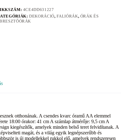
IKKSZÁM:
4CE4DD631227
ATEGÓRIÁK:
DEKORÁCIÓ
,
FALIÓRÁK
,
ÓRÁK ÉS
BRESZTŐÓRÁK
ás
tői lesznek otthonának. A csendes kvarc óramű AA elemmel
rete 18:00 órakor: 41 cm A számlap átmérője: 9,5 cm A
esign kiegészítők, amelyek minden belső teret felvidítanak. A
pviselteti magát, és a világ egyik legnépszerűbb és
bbször is új modellekkel rukkol elő, amelyek rendszeresen