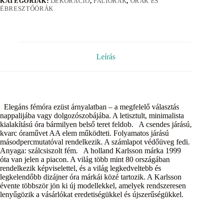
KATEGÓRIÁK:
DEKORÁCIÓ
,
FALIÓRÁK
,
ÓRÁK ÉS
ÉBRESZTŐÓRÁK
Leírás
Elegáns fémóra ezüst árnyalatban – a megfelelő választás
nappalijába vagy dolgozószobájába. A letisztult, minimalista
kialakítású óra bármilyen belső teret feldob. A csendes járású,
kvarc óraművet AA elem működteti. Folyamatos járású
másodpercmutatóval rendelkezik. A számlapot védőüveg fedi.
Anyaga: szálcsiszolt fém. A holland Karlsson márka 1999
óta van jelen a piacon. A világ több mint 80 országában
rendelkezik képviselettel, és a világ legkedveltebb és
legkelendőbb dizájner óra márkái közé tartozik. A Karlsson
évente többször jön ki új modellekkel, amelyek rendszeresen
lenyűgözik a vásárlókat eredetiségükkel és újszerűségükkel.