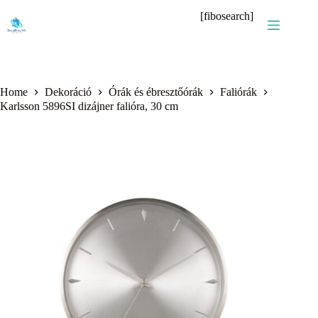
Skip
[fibosearch]
to
content
Home
Dekoráció
Órák és ébresztőórák
Faliórák
Karlsson 5896SI dizájner falióra, 30 cm