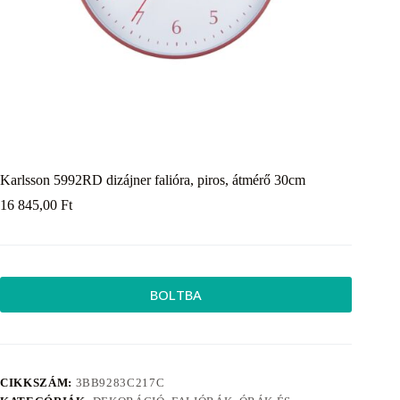
Karlsson 5992RD dizájner falióra, piros, átmérő 30cm
16 845,00
Ft
BOLTBA
CIKKSZÁM:
3BB9283C217C