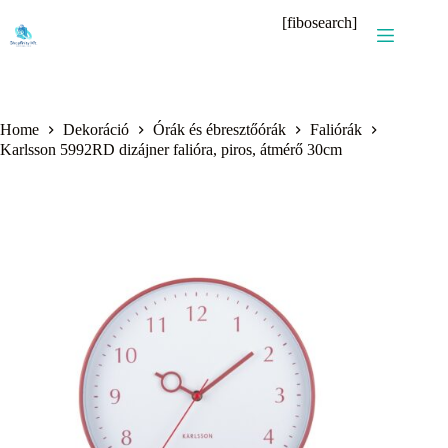
Skip
[fibosearch]
to
content
Home
Dekoráció
Órák és ébresztőórák
Faliórák
Karlsson 5992RD dizájner falióra, piros, átmérő 30cm