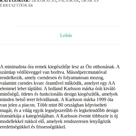
KATEGÓRIÁK:
DEKORÁCIÓ
,
FALIÓRÁK
,
ÓRÁK ÉS
ÉBRESZTŐÓRÁK
Leírás
A minimalista óra remek kiegészítője lesz az Ön otthonának. A
számlap védőüveggel van borítva. Másodpercmutatóval
rendelkezik, amely csendesen és folyamatosan mozog,
valamint csendes kvarc óraművel működik, amelyet egy AA
elemmel lehet táplálni. A holland Karlsson márka órái kiváló
minőségű, ötletes és funkcionális design kiegészítők, amelyek
minden belső teret felvidítanak. A Karlsson márka 1999 óta
van jelen a piacon. Több mint 80 országban képviselteti
magát, és a világ egyik legnépszerűbb és legkelendőbb design
óramárkája a kategóriájában. A Karlsson évente többször is új
modellekkel rukkol elő, amelyek rendszeresen lenyűgözik
eredetiségükkel és frissességükkel.