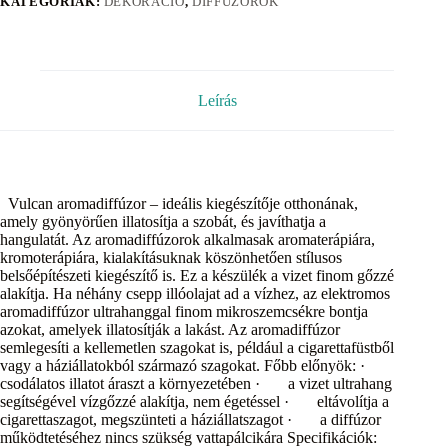
KATEGÓRIÁK:
DEKORÁCIÓ
,
DIFFÚZOROK
Leírás
Vulcan aromadiffúzor – ideális kiegészítője otthonának,
amely gyönyörűen illatosítja a szobát, és javíthatja a
hangulatát. Az aromadiffúzorok alkalmasak aromaterápiára,
kromoterápiára, kialakításuknak köszönhetően stílusos
belsőépítészeti kiegészítő is. Ez a készülék a vizet finom gőzzé
alakítja. Ha néhány csepp illóolajat ad a vízhez, az elektromos
aromadiffúzor ultrahanggal finom mikroszemcsékre bontja
azokat, amelyek illatosítják a lakást. Az aromadiffúzor
semlegesíti a kellemetlen szagokat is, például a cigarettafüstből
vagy a háziállatokból származó szagokat. Főbb előnyök: ·
csodálatos illatot áraszt a környezetében · a vizet ultrahang
segítségével vízgőzzé alakítja, nem égetéssel · eltávolítja a
cigarettaszagot, megszünteti a háziállatszagot · a diffúzor
működtetéséhez nincs szükség vattapálcikára Specifikációk: