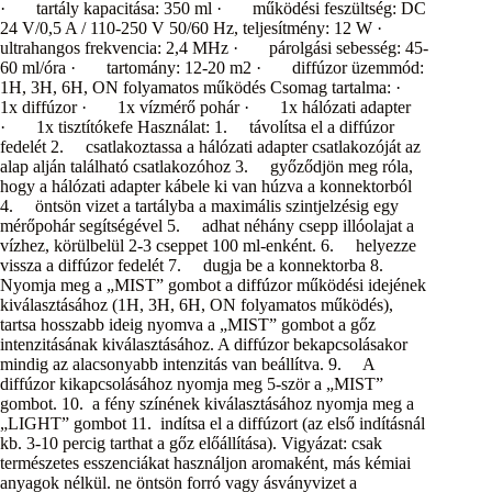
· tartály kapacitása: 350 ml · működési feszültség: DC
24 V/0,5 A / 110-250 V 50/60 Hz, teljesítmény: 12 W ·
ultrahangos frekvencia: 2,4 MHz · párolgási sebesség: 45-
60 ml/óra · tartomány: 12-20 m2 · diffúzor üzemmód:
1H, 3H, 6H, ON folyamatos működés Csomag tartalma: ·
1x diffúzor · 1x vízmérő pohár · 1x hálózati adapter
· 1x tisztítókefe Használat: 1. távolítsa el a diffúzor
fedelét 2. csatlakoztassa a hálózati adapter csatlakozóját az
alap alján található csatlakozóhoz 3. győződjön meg róla,
hogy a hálózati adapter kábele ki van húzva a konnektorból
4. öntsön vizet a tartályba a maximális szintjelzésig egy
mérőpohár segítségével 5. adhat néhány csepp illóolajat a
vízhez, körülbelül 2-3 cseppet 100 ml-enként. 6. helyezze
vissza a diffúzor fedelét 7. dugja be a konnektorba 8.
Nyomja meg a „MIST” gombot a diffúzor működési idejének
kiválasztásához (1H, 3H, 6H, ON folyamatos működés),
tartsa hosszabb ideig nyomva a „MIST” gombot a gőz
intenzitásának kiválasztásához. A diffúzor bekapcsolásakor
mindig az alacsonyabb intenzitás van beállítva. 9. A
diffúzor kikapcsolásához nyomja meg 5-ször a „MIST”
gombot. 10. a fény színének kiválasztásához nyomja meg a
„LIGHT” gombot 11. indítsa el a diffúzort (az első indításnál
kb. 3-10 percig tarthat a gőz előállítása). Vigyázat: csak
természetes esszenciákat használjon aromaként, más kémiai
anyagok nélkül. ne öntsön forró vagy ásványvizet a