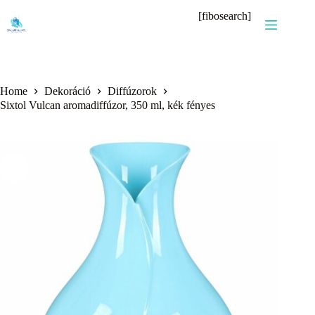
Skip
[fibosearch]
to
content
Home
Dekoráció
Diffúzorok
Sixtol Vulcan aromadiffúzor, 350 ml, kék fényes