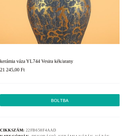
kerámia váza YL744 Vesira kék/arany
21 245,00
Ft
BOLTBA
CIKKSZÁM:
22FB658F4AAD