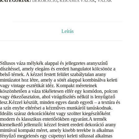
KATEGÓRIÁK:
DEKORÁCIÓ
,
KERÁMIA VÁZÁK
,
VÁZÁK
Leírás
Stílusos váza mélykék alappal és jellegzetes aranyszínű
díszítéssel, amely elegáns és eredeti hangulatot kölcsönöz a
belső térnek. A kézzel festett felület szabálytalan arany
mintázatot hoz létre, amely a sötét alappal kombinálva keleti
vagy vintage esztétikát idéz. Kompakt méreteinek
köszönhetően a váza tökéletesen elfér egy komódon, polcon
vagy étkezőasztalon, ahol virágdíszítés nélkül is lenyűgöző
lesz.Kézzel készült, minden egyes darab egyedi – a textúra és
a szín enyhe eltérései a kézműves munkáról tanúskodnak.
Ideális száraz dekorációként vagy szoliter kiegészítőként
modern és klasszikus enteriőrökben egyaránt.A termék
kiemelkedő jellemzői: kézzel festett eredeti dekoráció arany
mintával kompakt méret, amely kisebb terekbe is alkalmas
fényűző megjelenés egy csipetnyi keleti stílussal alkalmas