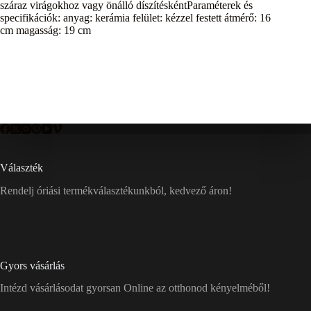
száraz virágokhoz vagy önálló díszítéskéntParaméterek és
specifikációk: anyag: kerámia felület: kézzel festett átmérő: 16
cm magasság: 19 cm
Választék
Rendelj óriási termékválasztékunkból, kedvező áron!
Gyors vásárlás
Intézd vásárlásodat gyorsan Online az otthonod kényelméből!