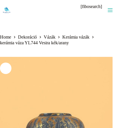
Skip
[fibosearch]
to
content
Home
Dekoráció
Vázák
Kerámia vázák
kerámia váza YL744 Vesira kék/arany