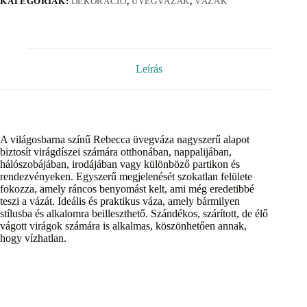
KATEGÓRIÁK:
DEKORÁCIÓ
,
ÜVEGVÁZÁK
,
VÁZÁK
Leírás
A világosbarna színű Rebecca üvegváza nagyszerű alapot
biztosít virágdíszei számára otthonában, nappalijában,
hálószobájában, irodájában vagy különböző partikon és
rendezvényeken. Egyszerű megjelenését szokatlan felülete
fokozza, amely ráncos benyomást kelt, ami még eredetibbé
teszi a vázát. Ideális és praktikus váza, amely bármilyen
stílusba és alkalomra beilleszthető. Szándékos, szárított, de élő
vágott virágok számára is alkalmas, köszönhetően annak,
hogy vízhatlan.