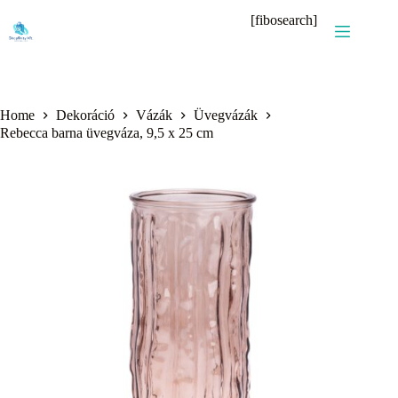
Skip
[fibosearch]
to
content
Home
Dekoráció
Vázák
Üvegvázák
Rebecca barna üvegváza, 9,5 x 25 cm