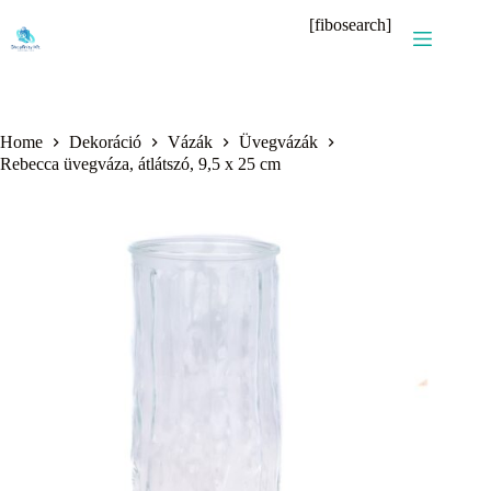
Skip
[fibosearch]
to
content
Home
Dekoráció
Vázák
Üvegvázák
Rebecca üvegváza, átlátszó, 9,5 x 25 cm