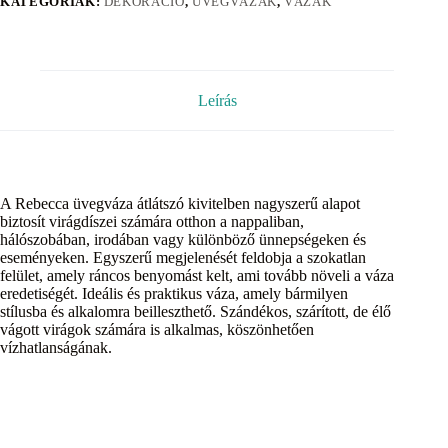
KATEGÓRIÁK:
DEKORÁCIÓ
,
ÜVEGVÁZÁK
,
VÁZÁK
Leírás
A Rebecca üvegváza átlátszó kivitelben nagyszerű alapot
biztosít virágdíszei számára otthon a nappaliban,
hálószobában, irodában vagy különböző ünnepségeken és
eseményeken. Egyszerű megjelenését feldobja a szokatlan
felület, amely ráncos benyomást kelt, ami tovább növeli a váza
eredetiségét. Ideális és praktikus váza, amely bármilyen
stílusba és alkalomra beilleszthető. Szándékos, szárított, de élő
vágott virágok számára is alkalmas, köszönhetően
vízhatlanságának.