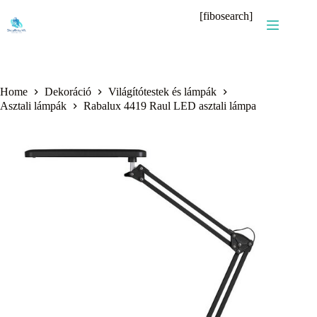
Skip
[fibosearch]
to
content
Home
Dekoráció
Világítótestek és lámpák
Asztali lámpák
Rabalux 4419 Raul LED asztali lámpa