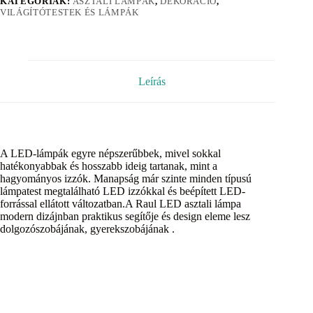
KATEGÓRIÁK:
ASZTALI LÁMPÁK
,
DEKORÁCIÓ
,
VILÁGÍTÓTESTEK ÉS LÁMPÁK
Leírás
A LED-lámpák egyre népszerűbbek, mivel sokkal
hatékonyabbak és hosszabb ideig tartanak, mint a
hagyományos izzók. Manapság már szinte minden típusú
lámpatest megtalálható LED izzókkal és beépített LED-
forrással ellátott változatban.A Raul LED asztali lámpa
modern dizájnban praktikus segítője és design eleme lesz
dolgozószobájának, gyerekszobájának .