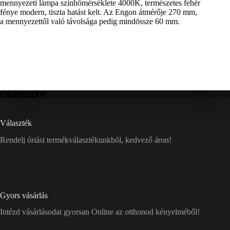
mennyezeti lámpa színhőmérséklete 4000K, természetes fehér
fénye modern, tiszta hatást kelt. Az Engon átmérője 270 mm,
a mennyezettől való távolsága pedig mindössze 60 mm.
Választék
Rendelj óriási termékválasztékunkból, kedvező áron!
Gyors vásárlás
Intézd vásárlásodat gyorsan Online az otthonod kényelméből!