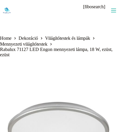
Skip
[fibosearch]
to
content
Home
Dekoráció
Világítótestek és lámpák
Mennyezeti világítótestek
Rabalux 71127 LED Engon mennyezeti lámpa, 18 W, ezüst,
ezüst