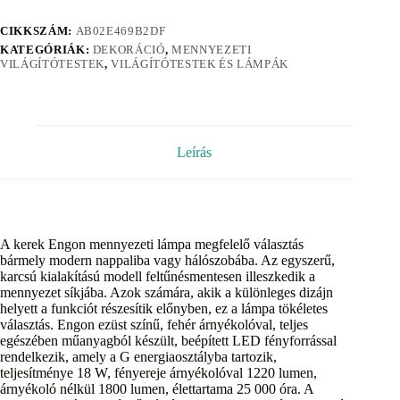
CIKKSZÁM:
AB02E469B2DF
KATEGÓRIÁK:
DEKORÁCIÓ
,
MENNYEZETI
VILÁGÍTÓTESTEK
,
VILÁGÍTÓTESTEK ÉS LÁMPÁK
Leírás
A kerek Engon mennyezeti lámpa megfelelő választás
bármely modern nappaliba vagy hálószobába. Az egyszerű,
karcsú kialakítású modell feltűnésmentesen illeszkedik a
mennyezet síkjába. Azok számára, akik a különleges dizájn
helyett a funkciót részesítik előnyben, ez a lámpa tökéletes
választás. Engon ezüst színű, fehér árnyékolóval, teljes
egészében műanyagból készült, beépített LED fényforrással
rendelkezik, amely a G energiaosztályba tartozik,
teljesítménye 18 W, fényereje árnyékolóval 1220 lumen,
árnyékoló nélkül 1800 lumen, élettartama 25 000 óra. A