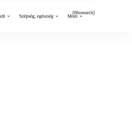
[fibosearch]
til
Szépség, egészség
More