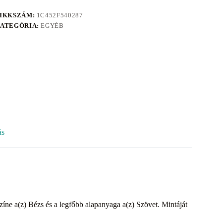
IKKSZÁM:
1C452F540287
ATEGÓRIA:
EGYÉB
ás
zíne a(z) Bézs és a legfőbb alapanyaga a(z) Szövet. Mintáját