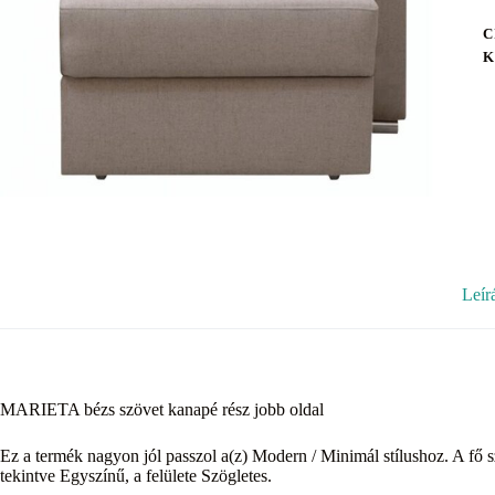
C
K
Leír
MARIETA bézs szövet kanapé rész jobb oldal
Ez a termék nagyon jól passzol a(z) Modern / Minimál stílushoz. A fő s
tekintve Egyszínű, a felülete Szögletes.