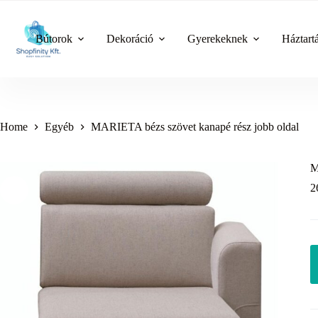
Skip
to
content
Bútorok
Dekoráció
Gyerekeknek
Háztart
Home
Egyéb
MARIETA bézs szövet kanapé rész jobb oldal
M
2