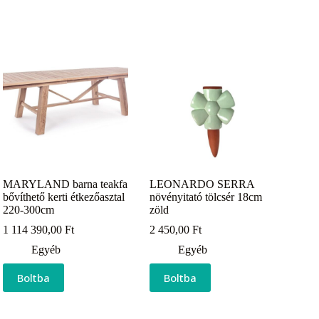
MARYLAND barna teakfa
LEONARDO SERRA
bővíthető kerti étkezőasztal
növényitató tölcsér 18cm
220-300cm
zöld
1 114 390,00
Ft
2 450,00
Ft
Egyéb
Egyéb
Boltba
Boltba