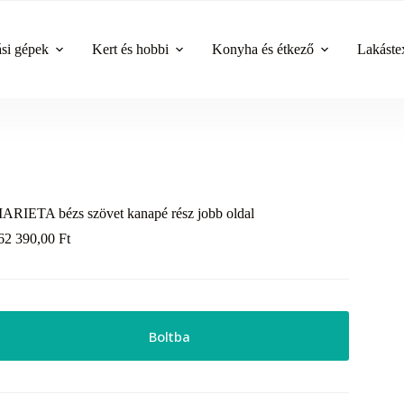
ási gépek
Kert és hobbi
Konyha és étkező
Lakástex
ARIETA bézs szövet kanapé rész jobb oldal
62 390,00
Ft
Boltba