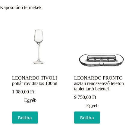
Kapcsolódó termékek
LEONARDO TIVOLI
LEONARDO PRONTO
pohár röviditalos 100ml
asztali rendszerező telefon-
tablet tartó betéttel
1 080,00
Ft
9 750,00
Ft
Egyéb
Egyéb
Boltba
Boltba