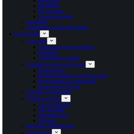
Botmixerek
Húsbárdok
Kézi mixerek
Smoothie készítők
Varrógépek
Ventilátorok és légkondicionálók
Kert és hobbi
Auto-moto
Egyéb auto-moto kiegészítők
Hűtőládák
Légfrissítők az autóba
Csapdák és növényvédő szerek
Madárriasztók
Rágcsálócsapdák és rágcsálóriasztók
Rovarcsapdák és rovarriasztók
Rovarriasztó gyertyák
Gőzölők és melegházak
Grillek és grillezés
Faszén grillsütők
Gáz grillsütők
Grill tartozékok
Tűzrakók
Háztartási segédeszközök
Kerti bútorok