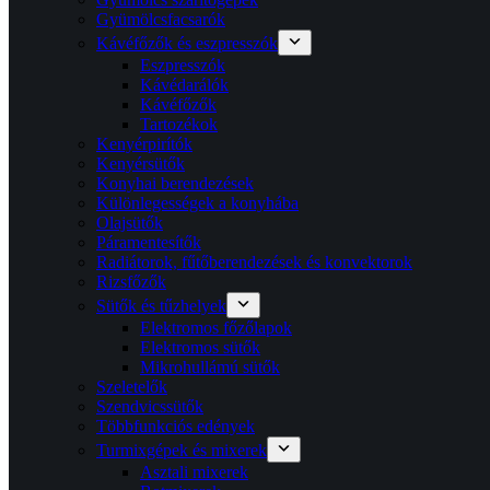
Gyümölcsfacsarók
Kávéfőzők és eszpresszók
Eszpresszók
Kávédarálók
Kávéfőzők
Tartozékok
Kenyérpirítók
Kenyérsütők
Konyhai berendezések
Különlegességek a konyhába
Olajsütők
Páramentesítők
Radiátorok, fűtőberendezések és konvektorok
Rizsfőzők
Sütők és tűzhelyek
Elektromos főzőlapok
Elektromos sütők
Mikrohullámú sütők
Szeletelők
Szendvicssütők
Többfunkciós edények
Turmixgépek és mixerek
Asztali mixerek