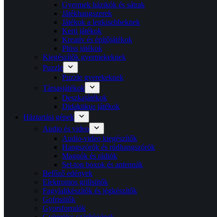
Gyermek házikók és sátrak
Játékhangszerek
Játékok a legkisebbeknek
Kerti játékok
Kreatív és építőjátékok
Plüss játékok
Kiegészítők gyermekeknek
Puzzle
Puzzle gyerekeknek
Társasjátékok
Deszkajátékok
Didaktikus játékok
Háztartási gépek
Audio és video
Audio-video kiegészítők
Hangszórók és rúdhangszórók
Magnók és rádiók
Set-top boxok és antennák
Befőző edények
Elektromos grillsütők
Fagylaltkészítők és jégkészítők
Gofrisütők
Gyorsforralók
Gyümölcs szárítógépek