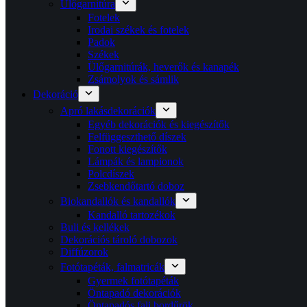
Ülőgarnitúra
Fotelek
Irodai székek és fotelek
Padok
Székek
Ülőgarnitúrák, heverők és kanapék
Zsámolyok és sámlik
Dekoráció
Apró lakásdekorációk
Egyéb dekorációk és kiegészítők
Felfüggeszthető díszek
Fonott kiegészítők
Lámpák és lampionok
Polcdíszek
Zsebkendőtartó doboz
Biokandallók és kandallók
Kandalló tartozékok
Buli és kellékek
Dekorációs tároló dobozok
Diffúzorok
Fotótapéták, falmatricák
Gyermek fotótapéták
Öntapadó dekorációk
Öntapadós fali bordűrök