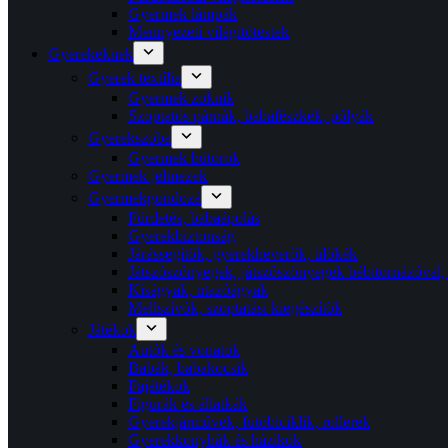
Gyermek lámpák
Mennyezeti világítótestek
Gyerekeknek
Gyerek textília
Gyermek zoknik
Szoptatós párnák, babafészkek, pólyák
Gyerekszoba
Gyermek bútorok
Gyermek jelmezek
Gyermekgondozá
Fürdetés, babaápolás
Gyerekbiztonság
Járássegítők, gyerekheverők, ülőkék
Játszószőnyegek, játszőszőnyegek bébitornázóval,
Kiságyak, utazóágyak
Mellszívók, szoptatási kiegészítők
Játékok
Autók és vonatok
Babák, babakocsik
Fajátékok
Figurák és állatkák
Gyerekjárművek, futóbiciklik, rollerek
Gyerekkonyhák és házikók