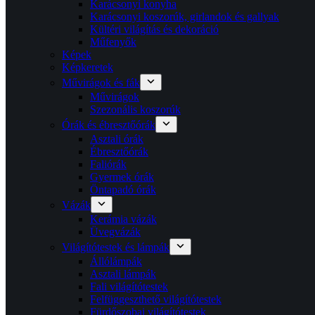
Karácsonyi konyha
Karácsonyi koszorúk, girlandok és gallyak
Kültéri világítás és dekoráció
Műfenyők
Képek
Képkeretek
Művirágok és fák
Művirágok
Szezonális koszorúk
Órák és ébresztőórák
Asztali órák
Ébresztőórák
Faliórák
Gyermek órák
Öntapadó órák
Vázák
Kerámia vázák
Üvegvázák
Világítótestek és lámpák
Állólámpák
Asztali lámpák
Fali világítótestek
Felfüggeszthető világítótestek
Fürdőszobai világítótestek