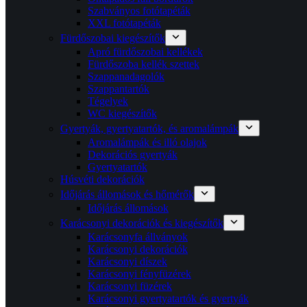
Szabványos fotótapéták
XXL fotótapéták
Fürdőszobai kiegészítők
Apró fürdőszobai kellékek
Fürdőszoba kellék szettek
Szappanadagolók
Szappantartók
Tégelyek
WC kiegészítők
Gyertyák, gyertyatartók, és aromalámpák
Aromalámpák és illó olajok
Dekorációs gyertyák
Gyertyatartók
Húsvéti dekorációk
Időjárás állomások és hőmérők
Időjárás állomások
Karácsonyi dekorációk és kiegészítők
Karácsonyfa állványok
Karácsonyi dekorációk
Karácsonyi díszek
Karácsonyi fényfüzérek
Karácsonyi füzérek
Karácsonyi gyertyatartók és gyertyák