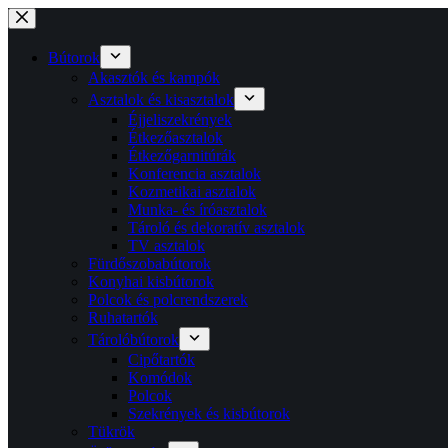
Skip
to
content
Bútorok
Akasztók és kampók
Asztalok és kisasztalok
Éjjeliszekrények
Étkezőasztalok
Étkezőgarnitúrák
Konferencia asztalok
Kozmetikai asztalok
Munka- és íróasztalok
Tároló és dekoratív asztalok
TV asztalok
Fürdőszobabútorok
Konyhai kisbútorok
Polcok és polcrendszerek
Ruhatartók
Tárolóbútorok
Cipőtartók
Komódok
Polcok
Szekrények és kisbútorok
Tükrök