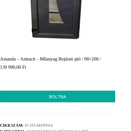
Amanda – Antracit – Műanyag Bejárati ajtó / 98×208 /
139 990,00
Ft
BOLTBA
CIKKSZÁM:
61195A8DF064