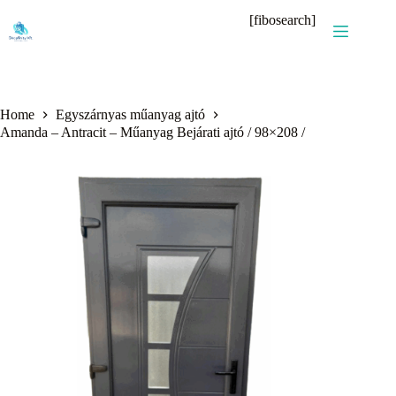
Skip
[fibosearch]
to
content
Home
Egyszárnyas műanyag ajtó
Amanda – Antracit – Műanyag Bejárati ajtó / 98×208 /