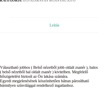
KATEGÓRIA:
EGYSZÁRNYAS MŰANYAG AJTÓ
Leírás
Választható jobbos ( Belső nézetből jobb oldalt zsanér ), balos
( belső nézetből bal oldalt zsanér ) kivitelben. Megfelelő
hőszigetelést biztosít az Ön lakása számára.
Egyedi megjelenésének köszönhetően bátran párosítható
bármilyen színvilággal rendelkező ingatlanhoz.