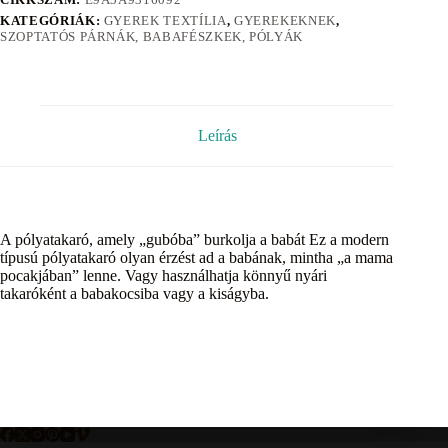
KATEGÓRIÁK:
GYEREK TEXTÍLIA
,
GYEREKEKNEK
,
SZOPTATÓS PÁRNÁK, BABAFÉSZKEK, PÓLYÁK
Leírás
A pólyatakaró, amely „gubóba” burkolja a babát Ez a modern
típusú pólyatakaró olyan érzést ad a babának, mintha „a mama
pocakjában” lenne. Vagy használhatja könnyű nyári
takaróként a babakocsiba vagy a kiságyba.