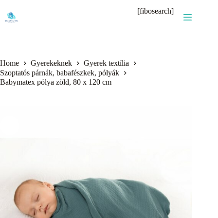
Skip
[fibosearch]
to
content
Home
Gyerekeknek
Gyerek textília
Szoptatós párnák, babafészkek, pólyák
Babymatex pólya zöld, 80 x 120 cm