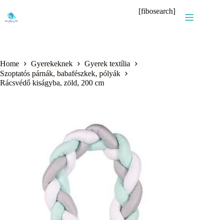
Skip
[fibosearch]
to
content
Home
Gyerekeknek
Gyerek textília
Szoptatós párnák, babafészkek, pólyák
Rácsvédő kiságyba, zöld, 200 cm