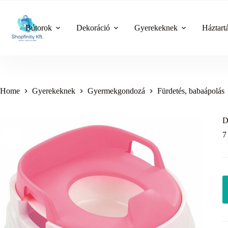
Skip
to
content
Bútorok
Dekoráció
Gyerekeknek
Háztart
Home
Gyerekeknek
Gyermekgondozá
Fürdetés, babaápolás
D
7