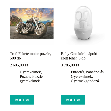
Trefl Fekete motor puzzle,
Baby Ono körömápoló
500 db
szett fehér, 3 db
2 605,00
Ft
3 785,00
Ft
Gyerekeknek
,
Fürdetés, babaápolás
,
Puzzle
,
Puzzle
Gyerekeknek
,
gyerekeknek
Gyermekgondozá
BOLTBA
BOLTBA