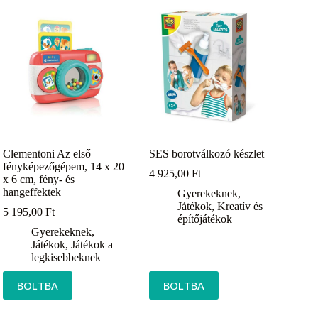
Clementoni Az első
SES borotválkozó készlet
fényképezőgépem, 14 x 20
4 925,00
Ft
x 6 cm, fény- és
hangeffektek
Gyerekeknek
,
Játékok
,
Kreatív és
5 195,00
Ft
építőjátékok
Gyerekeknek
,
Játékok
,
Játékok a
legkisebbeknek
BOLTBA
BOLTBA