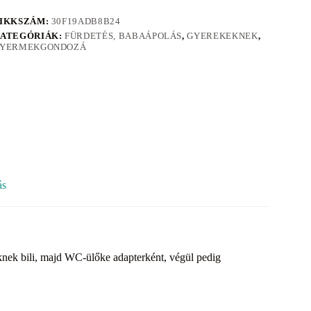
IKKSZÁM:
30F19ADB8B24
ATEGÓRIÁK:
FÜRDETÉS, BABAÁPOLÁS
,
GYEREKEKNEK
,
YERMEKGONDOZÁ
ás
knek bili, majd WC-ülőke adapterként, végül pedig