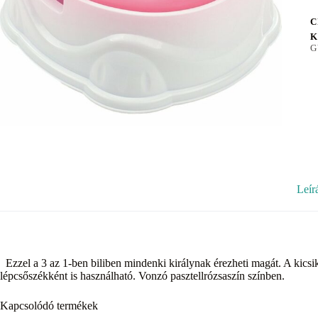
C
K
G
Leír
Ezzel a 3 az 1-ben biliben mindenki királynak érezheti magát. A kicsi
lépcsőszékként is használható. Vonzó pasztellrózsaszín színben.
Kapcsolódó termékek