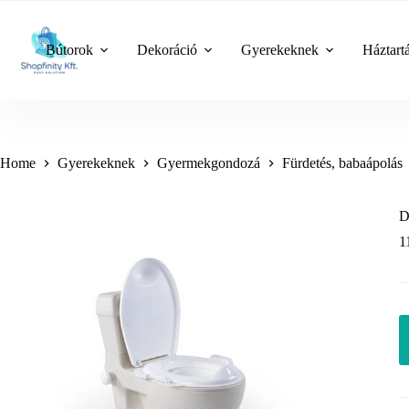
Skip
to
content
Bútorok
Dekoráció
Gyerekeknek
Háztart
Home
Gyerekeknek
Gyermekgondozá
Fürdetés, babaápolás
D
1