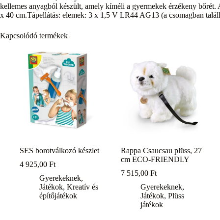
kellemes anyagból készült, amely kíméli a gyermekek érzékeny bőrét. 
x 40 cm.Tápellátás: elemek: 3 x 1,5 V LR44 AG13 (a csomagban találh
Kapcsolódó termékek
SES borotválkozó készlet
Rappa Csaucsau plüss, 27
cm ECO-FRIENDLY
4 925,00
Ft
7 515,00
Ft
Gyerekeknek
,
Játékok
,
Kreatív és
Gyerekeknek
,
építőjátékok
Játékok
,
Plüss
játékok