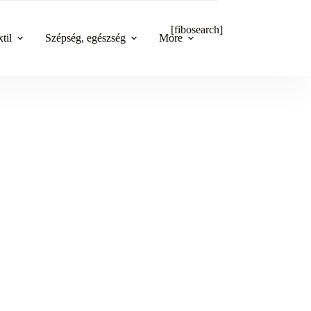
[fibosearch]
til
Szépség, egészség
More