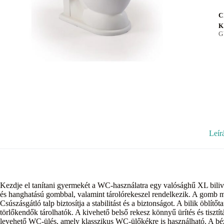
C
K
G
Leír
Kezdje el tanítani gyermekét a WC-használatra egy valósághű XL bilivel
és hanghatású gombbal, valamint tárolórekeszel rendelkezik. A gomb m
Csúszásgátló talp biztosítja a stabilitást és a biztonságot. A bilik öblítő
törlőkendők tárolhatók. A kivehető belső rekesz könnyű ürítés és tisztít
levehető WC-ülés, amely klasszikus WC-ülőkékre is használható. A bézs