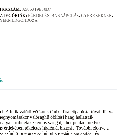
IKKSZÁM:
A585319E60D7
ATEGÓRIÁK:
FÜRDETÉS, BABAÁPOLÁS
,
GYEREKEKNEK
,
YERMEKGONDOZÁ
ás
. A bilik valódi WC-nek tűnik. Toalettpapír-tartóval, fény-
egnyomásakor valósághű öblítési hang hallatszik.
tartálya tárolórekeszként is szolgál, ahol például nedves
ás érdekében tökéletes higiéniát biztosít. További előnye a
 színű Stone gray színű bilik elegáns kialakítású és