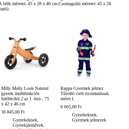
A bilik méretei: 45 x 28 x 40 cm.Csomagolás méretei: 45 x 28
ató).
Milly Mally Look Natural
Rappa Gyermek jelmez
gyerek multifunkciós
Tűzoltó cseh nyomtatással,
futóbicikli 2 az 1 -ben , 75
méret L
x 42 x 46 cm
6 665,00
Ft
36 845,00
Ft
Gyerekeknek
,
Gyerekeknek
,
Gyermek jelmezek
Gyerekjárművek,