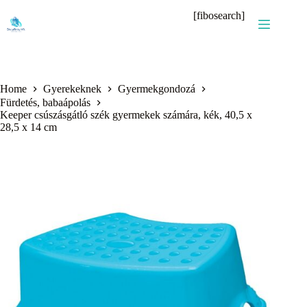
Skip
[fibosearch]
to
content
Home
Gyerekeknek
Gyermekgondozá
Fürdetés, babaápolás
Keeper csúszásgátló szék gyermekek számára, kék, 40,5 x
28,5 x 14 cm