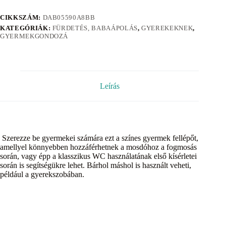
CIKKSZÁM:
DAB05590A8BB
KATEGÓRIÁK:
FÜRDETÉS, BABAÁPOLÁS
,
GYEREKEKNEK
,
GYERMEKGONDOZÁ
Leírás
Szerezze be gyermekei számára ezt a színes gyermek fellépőt,
amellyel könnyebben hozzáférhetnek a mosdóhoz a fogmosás
során, vagy épp a klasszikus WC használatának első kísérletei
során is segítségükre lehet. Bárhol máshol is használt veheti,
például a gyerekszobában.