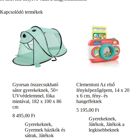
Kapcsolódó termékek
Gyorsan összecsukható
Clementoni Az első
sátor gyerekeknek, 50+
fényképezőgépem, 14 x 20
UVvédelemmel, fóka
x 6 cm, fény- és
mintával, 182 x 100 x 86
hangeffektek
cm
5 195,00
Ft
8 495,00
Ft
Gyerekeknek
,
Gyerekeknek
,
Játékok
,
Játékok a
Gyermek házikók és
legkisebbeknek
sátrak
,
Játékok