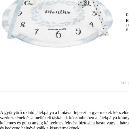
C
K
J
B
Leír
A gyönyörű oktató játékpálya a hintával fejleszti a gyermekek képzelő
szerkezetének és a mellékelt táskának köszönhetően a játékpálya könny
kellemes és puha anyag kényelmes fekvést biztosít a hasra vagy a hátra.
és kedvenc helyévé válik a kisgyermekének.