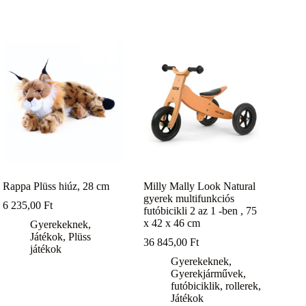
Rappa Plüss hiúz, 28 cm
Milly Mally Look Natural
gyerek multifunkciós
6 235,00
Ft
futóbicikli 2 az 1 -ben , 75
x 42 x 46 cm
Gyerekeknek
,
Játékok
,
Plüss
36 845,00
Ft
játékok
Gyerekeknek
,
Gyerekjárművek,
futóbiciklik, rollerek
,
Játékok