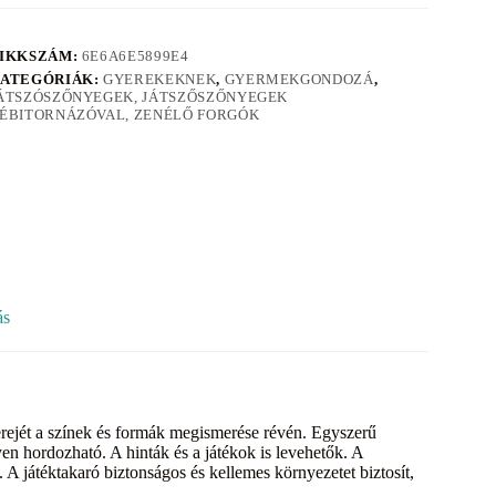
IKKSZÁM:
6E6A6E5899E4
ATEGÓRIÁK:
GYEREKEKNEK
,
GYERMEKGONDOZÁ
,
ÁTSZÓSZŐNYEGEK, JÁTSZŐSZŐNYEGEK
ÉBITORNÁZÓVAL, ZENÉLŐ FORGÓK
ás
erejét a színek és formák megismerése révén. Egyszerű
en hordozható. A hinták és a játékok is levehetők. A
 A játéktakaró biztonságos és kellemes környezetet biztosít,