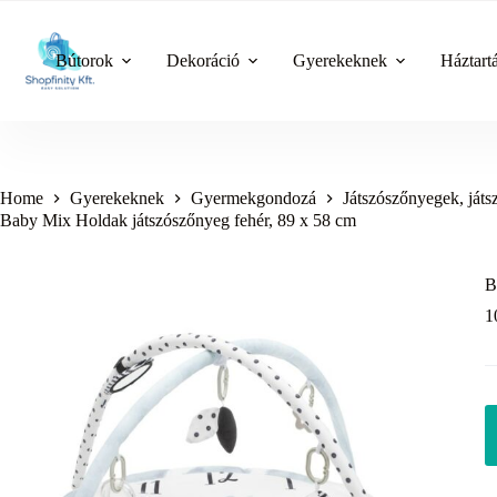
Skip
to
content
Bútorok
Dekoráció
Gyerekeknek
Háztart
Home
Gyerekeknek
Gyermekgondozá
Játszószőnyegek, játs
Baby Mix Holdak játszószőnyeg fehér, 89 x 58 cm
B
1