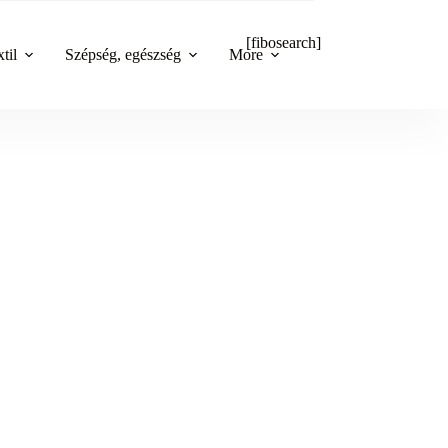
[fibosearch]
til
Szépség, egészség
More