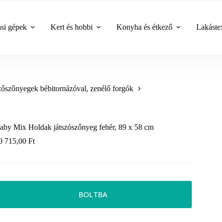
ási gépek
Kert és hobbi
Konyha és étkező
Lakástex
zőszőnyegek bébitornázóval, zenélő forgók
aby Mix Holdak játszószőnyeg fehér, 89 x 58 cm
0 715,00
Ft
BOLTBA