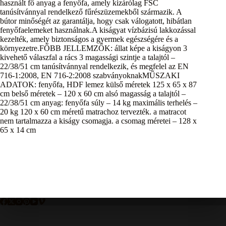
használt fő anyag a fenyőfa, amely kizárólag FSC
tanúsítvánnyal rendelkező fűrészüzemekből származik. A
bútor minőségét az garantálja, hogy csak válogatott, hibátlan
fenyőfaelemeket használnak.A kiságyat vízbázisú lakkozással
kezelték, amely biztonságos a gyermek egészségére és a
környezetre.FŐBB JELLEMZŐK: állat képe a kiságyon 3
kivehető válaszfal a rács 3 magassági szintje a talajtól –
22/38/51 cm tanúsítvánnyal rendelkezik, és megfelel az EN
716-1:2008, EN 716-2:2008 szabványoknakMŰSZAKI
ADATOK: fenyőfa, HDF lemez külső méretek 125 x 65 x 87
cm belső méretek – 120 x 60 cm alsó magasság a talajtól –
22/38/51 cm anyag: fenyőfa súly – 14 kg maximális terhelés –
20 kg 120 x 60 cm méretű matrachoz tervezték. a matracot
nem tartalmazza a kiságy csomagja. a csomag méretei – 128 x
65 x 14 cm