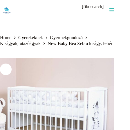
Skip
[fibosearch]
to
content
Home
Gyerekeknek
Gyermekgondozá
Kiságyak, utazóágyak
New Baby Bea Zebra kiságy, fehér