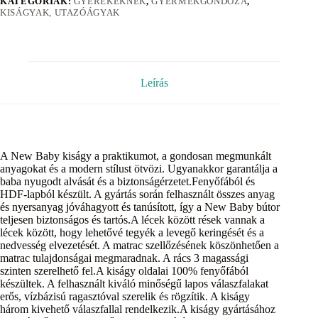
KATEGÓRIÁK:
GYEREKEKNEK
,
GYERMEKGONDOZÁ
,
KISÁGYAK, UTAZÓÁGYAK
Leírás
A New Baby kiságy a praktikumot, a gondosan megmunkált
anyagokat és a modern stílust ötvözi. Ugyanakkor garantálja a
baba nyugodt alvását és a biztonságérzetet.Fenyőfából és
HDF-lapból készült. A gyártás során felhasznált összes anyag
és nyersanyag jóváhagyott és tanúsított, így a New Baby bútor
teljesen biztonságos és tartós.A lécek között rések vannak a
lécek között, hogy lehetővé tegyék a levegő keringését és a
nedvesség elvezetését. A matrac szellőzésének köszönhetően a
matrac tulajdonságai megmaradnak. A rács 3 magassági
szinten szerelhető fel.A kiságy oldalai 100% fenyőfából
készültek. A felhasznált kiváló minőségű lapos válaszfalakat
erős, vízbázisú ragasztóval szerelik és rögzítik. A kiságy
három kivehető válaszfallal rendelkezik.A kiságy gyártásához