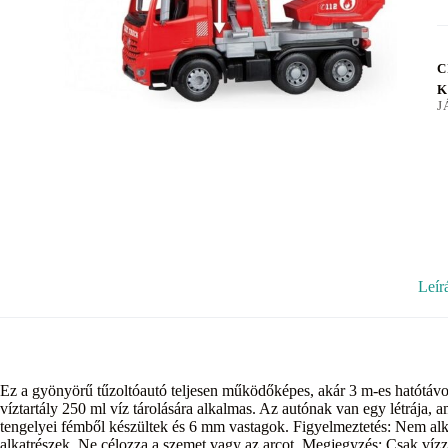
C
K
J
Leír
Ez a gyönyörű tűzoltóautó teljesen működőképes, akár 3 m-es hatótávols
víztartály 250 ml víz tárolására alkalmas. Az autónak van egy létrája,
tengelyei fémből készültek és 6 mm vastagok. Figyelmeztetés: Nem al
alkatrészek. Ne célozza a szemet vagy az arcot. Megjegyzés: Csak vízze