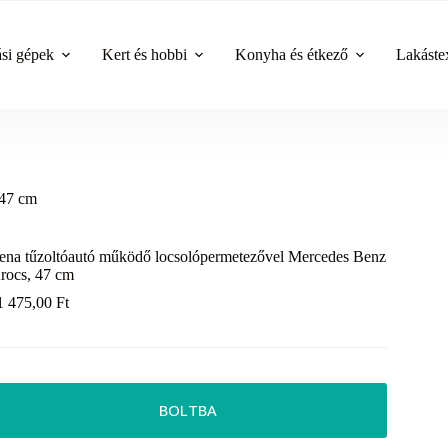
ási gépek
Kert és hobbi
Konyha és étkező
Lakástex
 47 cm
ena tűzoltóautó működő locsolópermetezővel Mercedes Benz
rocs, 47 cm
1 475,00
Ft
BOLTBA