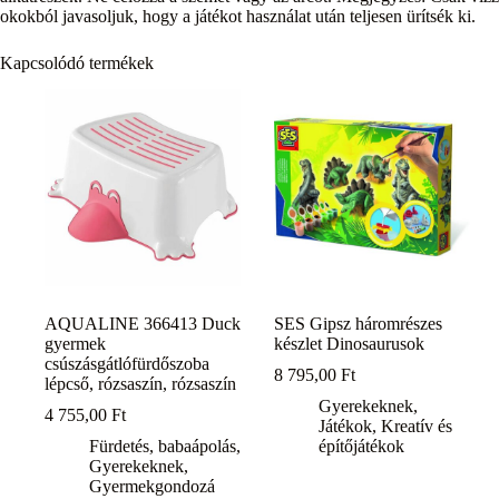
okokból javasoljuk, hogy a játékot használat után teljesen ürítsék ki.
Kapcsolódó termékek
AQUALINE 366413 Duck
SES Gipsz háromrészes
gyermek
készlet Dinosaurusok
csúszásgátlófürdőszoba
8 795,00
Ft
lépcső, rózsaszín, rózsaszín
Gyerekeknek
,
4 755,00
Ft
Játékok
,
Kreatív és
Fürdetés, babaápolás
,
építőjátékok
Gyerekeknek
,
Gyermekgondozá