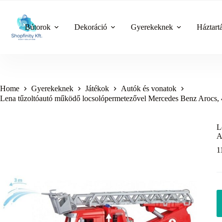
Skip
to
content
Bútorok
Dekoráció
Gyerekeknek
Háztart
Home
Gyerekeknek
Játékok
Autók és vonatok
Lena tűzoltóautó működő locsolópermetezővel Mercedes Benz Arocs,
L
A
1