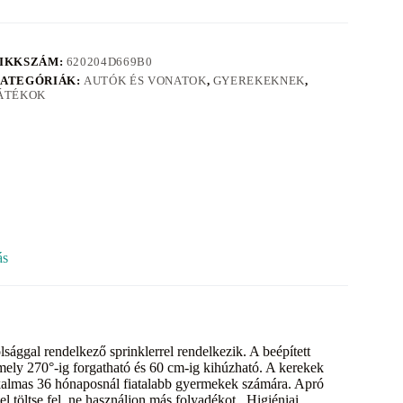
IKKSZÁM:
620204D669B0
ATEGÓRIÁK:
AUTÓK ÉS VONATOK
,
GYEREKEKNEK
,
ÁTÉKOK
ás
ággal rendelkező sprinklerrel rendelkezik. A beépített
 amely 270°-ig forgatható és 60 cm-ig kihúzható. A kerekek
kalmas 36 hónaposnál fiatalabb gyermekek számára. Apró
l töltse fel, ne használjon más folyadékot. Higiéniai