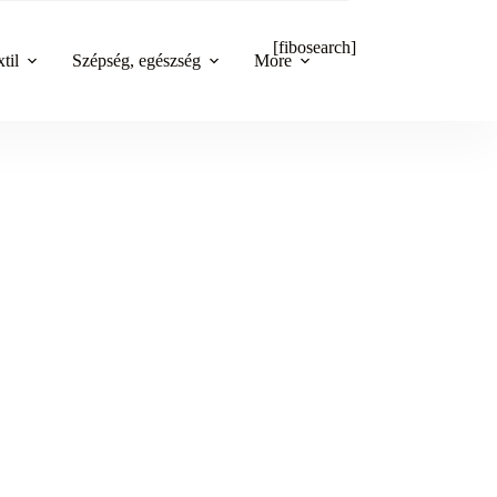
[fibosearch]
til
Szépség, egészség
More