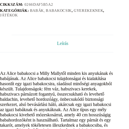
CIKKSZÁM:
0266DAF5B5A2
KATEGÓRIÁK:
BABÁK, BABAKOCSIK
,
GYEREKEKNEK
,
JÁTÉKOK
Leírás
Az Alice babakocsi a Milly Mallytől minden kis anyukának és
babájának. Az Alice babakocsi tulajdonságai és kialakítása
hasonlít egy igazi babakocsira, ráadásul minőségi anyagokból
készült. Tulajdonságok: fém váz, habszivacs kerekek,
habszivacs párnázott fogantyú, összecsukható és levehető
baldachin, levehető hordozóágy, önbecsukódó biztonsági
szerkezet, alsó bevásárlási háló, akárcsak egy igazi babakocsi
az igazi babáknak és anyukáknak. Az Alice típus egy mély
babakocsi kivehető mózeskosárral, amely 40 cm hosszúságig
babahordozóként is használható. Tartalmaz egy párnát és egy
takarót, amelyek tökéletesen illeszkednek a babakocsiba, és