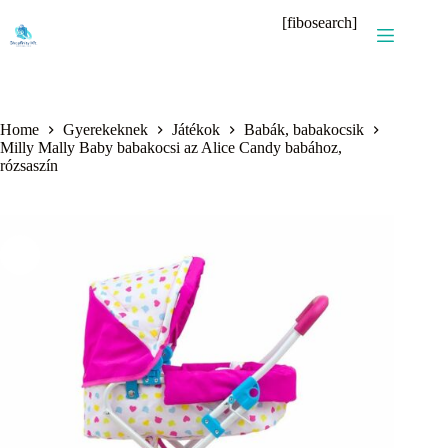
Skip
[fibosearch]
to
content
Home
Gyerekeknek
Játékok
Babák, babakocsik
Milly Mally Baby babakocsi az Alice Candy babához,
rózsaszín