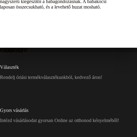
nagyszerű kiegészítői a babagondozásnak. A babakocsi
laposan összecsukható, és a levehető huzat mosható.
Választék
Rendelj óriási termékválasztékunkból, kedvező áron!
Gyors vásárlás
Intézd vásárlásodat gyorsan Online az otthonod kényelméből!