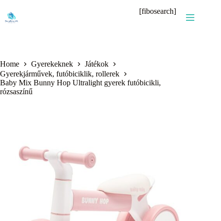
Skip
[fibosearch]
to
content
Home
Gyerekeknek
Játékok
Gyerekjárművek, futóbiciklik, rollerek
Baby Mix Bunny Hop Ultralight gyerek futóbicikli,
rózsaszínű