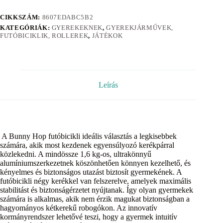
CIKKSZÁM:
8607EDABC5B2
KATEGÓRIÁK:
GYEREKEKNEK
,
GYEREKJÁRMŰVEK,
FUTÓBICIKLIK, ROLLEREK
,
JÁTÉKOK
Leírás
A Bunny Hop futóbicikli ideális választás a legkisebbek
számára, akik most kezdenek egyensúlyozó kerékpárral
közlekedni. A mindössze 1,6 kg-os, ultrakönnyű
alumíniumszerkezetnek köszönhetően könnyen kezelhető, és
kényelmes és biztonságos utazást biztosít gyermekének. A
futóbicikli négy kerékkel van felszerelve, amelyek maximális
stabilitást és biztonságérzetet nyújtanak. Így olyan gyermekek
számára is alkalmas, akik nem érzik magukat biztonságban a
hagyományos kétkerekű robogókon. Az innovatív
kormányrendszer lehetővé teszi, hogy a gyermek intuitív