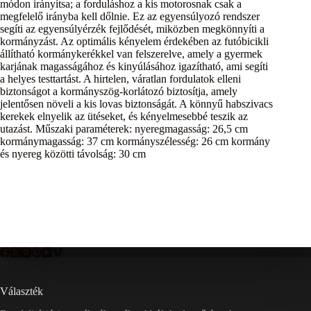
módon irányítsa; a forduláshoz a kis motorosnak csak a
megfelelő irányba kell dőlnie. Ez az egyensúlyozó rendszer
segíti az egyensúlyérzék fejlődését, miközben megkönnyíti a
kormányzást. Az optimális kényelem érdekében az futóbicikli
állítható kormánykerékkel van felszerelve, amely a gyermek
karjának magasságához és kinyúlásához igazítható, ami segíti
a helyes testtartást. A hirtelen, váratlan fordulatok elleni
biztonságot a kormányszög-korlátozó biztosítja, amely
jelentősen növeli a kis lovas biztonságát. A könnyű habszivacs
kerekek elnyelik az ütéseket, és kényelmesebbé teszik az
utazást. Műszaki paraméterek: nyeregmagasság: 26,5 cm
kormánymagasság: 37 cm kormányszélesség: 26 cm kormány
és nyereg közötti távolság: 30 cm
Választék