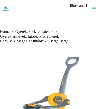
Skip
[fibosearch]
to
content
Home
Gyerekeknek
Játékok
Gyerekjárművek, futóbiciklik, rollerek
Baby Mix Mega Car futóbicikli, sárga, sárga