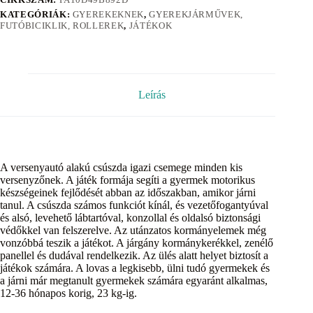
KATEGÓRIÁK:
GYEREKEKNEK
,
GYEREKJÁRMŰVEK,
FUTÓBICIKLIK, ROLLEREK
,
JÁTÉKOK
Leírás
A versenyautó alakú csúszda igazi csemege minden kis
versenyzőnek. A játék formája segíti a gyermek motorikus
készségeinek fejlődését abban az időszakban, amikor járni
tanul. A csúszda számos funkciót kínál, és vezetőfogantyúval
és alsó, levehető lábtartóval, konzollal és oldalsó biztonsági
védőkkel van felszerelve. Az utánzatos kormányelemek még
vonzóbbá teszik a játékot. A járgány kormánykerékkel, zenélő
panellel és dudával rendelkezik. Az ülés alatt helyet biztosít a
játékok számára. A lovas a legkisebb, ülni tudó gyermekek és
a járni már megtanult gyermekek számára egyaránt alkalmas,
12-36 hónapos korig, 23 kg-ig.