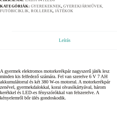
KATEGÓRIÁK:
GYEREKEKNEK
,
GYEREKJÁRMŰVEK,
FUTÓBICIKLIK, ROLLEREK
,
JÁTÉKOK
Leírás
A gyermek elektromos motorkerékpár nagyszerű játék lesz
minden kis felfedező számára. Fel van szerelve 6 V 7 AH
akkumulátorral és két 380 W-os motorral. A motorkerékpár
zenével, gyermekdalokkal, korai olvasókártyával, három
kerékkel és LED-es fényszórókkal van felszerelve. A
kényelemről bőr ülés gondoskodik.