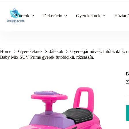
Skip
to
content
Bútorok
Dekoráció
Gyerekeknek
Háztart
Home
Gyerekeknek
Játékok
Gyerekjárművek, futóbiciklik, ro
Baby Mix SUV Prime gyerek futóbicikli, rózsaszín,
B
2