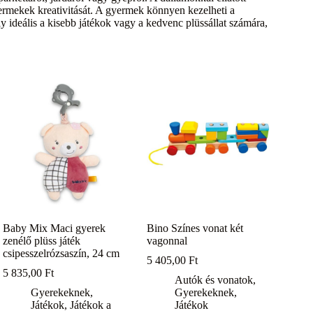
yermekek kreativitását. A gyermek könnyen kezelheti a
y ideális a kisebb játékok vagy a kedvenc plüssállat számára,
Baby Mix Maci gyerek
Bino Színes vonat két
zenélő plüss játék
vagonnal
csipesszelrózsaszín, 24 cm
5 405,00
Ft
5 835,00
Ft
Autók és vonatok
,
Gyerekeknek
,
Gyerekeknek
,
Játékok
,
Játékok a
Játékok