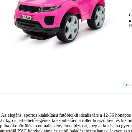
C
K
F
Leír
Az elegáns, sportos kialakítású futóbicikli ideális társ a 12-36 hónapo
27 kg-os terhelhetőségének köszönhetően a roller hosszú távú és biztons
puha ökobőr ülés maximális kényelmet biztosít, még akkor is, ha gyerm
átmérőjű PVC kerekek sima és stabil haladást biztosítanak, legyen szó p