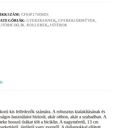
IKKSZÁM:
CF84F274D6D1
ATEGÓRIÁK:
GYEREKEKNEK
,
GYEREKJÁRMŰVEK,
UTÓBICIKLIK, ROLLEREK
,
JÁTÉKOK
ás
s korú kis felfedezők számára. A robusztus kialakításának és
ágos használatot biztosít, akár otthon, akár a szabadban. A
eke hosszú órákat tölt a biciklin. A nagyméretű, 13 cm
arkettáról, járdáról vagy gyepről. A dallamokkal ellátott