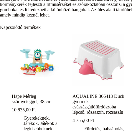
kormánykerék fejleszti a ritmusérzéket és szórakoztatóan ösztönzi a g
gombokat és felfedezheti a különböző hangokat. Az ülés alatti tárolóhel
amely mindig kéznél lehet.
Kapcsolódó termékek
Hape Mérleg
AQUALINE 366413 Duck
szörnyeteggel, 38 cm
gyermek
csúszásgátlófürdőszoba
10 835,00
Ft
lépcső, rózsaszín, rózsaszín
Gyerekeknek
,
4 755,00
Ft
Játékok
,
Játékok a
legkisebbeknek
Fürdetés, babaápolás
,