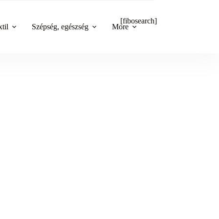
[fibosearch]
til
Szépség, egészség
More