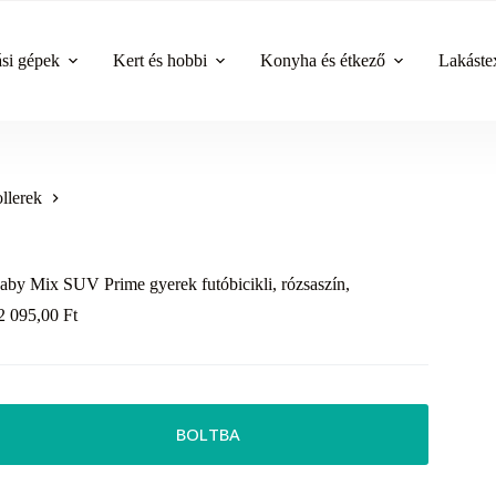
ási gépek
Kert és hobbi
Konyha és étkező
Lakástex
llerek
aby Mix SUV Prime gyerek futóbicikli, rózsaszín,
2 095,00
Ft
BOLTBA