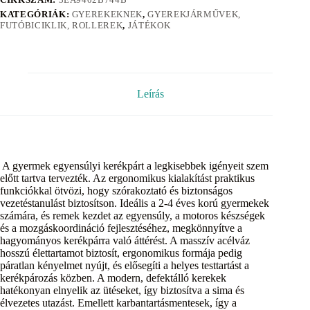
KATEGÓRIÁK:
GYEREKEKNEK
,
GYEREKJÁRMŰVEK,
FUTÓBICIKLIK, ROLLEREK
,
JÁTÉKOK
Leírás
A gyermek egyensúlyi kerékpárt a legkisebbek igényeit szem
előtt tartva tervezték. Az ergonomikus kialakítást praktikus
funkciókkal ötvözi, hogy szórakoztató és biztonságos
vezetéstanulást biztosítson. Ideális a 2-4 éves korú gyermekek
számára, és remek kezdet az egyensúly, a motoros készségek
és a mozgáskoordináció fejlesztéséhez, megkönnyítve a
hagyományos kerékpárra való áttérést. A masszív acélváz
hosszú élettartamot biztosít, ergonomikus formája pedig
páratlan kényelmet nyújt, és elősegíti a helyes testtartást a
kerékpározás közben. A modern, defektálló kerekek
hatékonyan elnyelik az ütéseket, így biztosítva a sima és
élvezetes utazást. Emellett karbantartásmentesek, így a