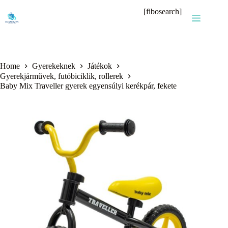
Skip
[fibosearch]
to
content
Home
Gyerekeknek
Játékok
Gyerekjárművek, futóbiciklik, rollerek
Baby Mix Traveller gyerek egyensúlyi kerékpár, fekete