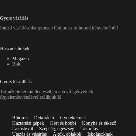
Gyors vásárlás
Intézd vásárlásodat gyorsan Online az otthonod kényelméből!
Hasznos linkek
Magazin
Bolt
Gyors kiszállítás
Termékeinket minden esetben a vevő igényeinek
figyelembevételével szállítjuk ki.
Bútorok
Dekoráció
Gyerekeknek
Háztartási gépek
Kert és hobbi
Konyha és étkező
Lakástextil
Szépség, egészség
Takarítás
Utazás és vásárlás
Ajtók, ablakok
Iskolásoknak