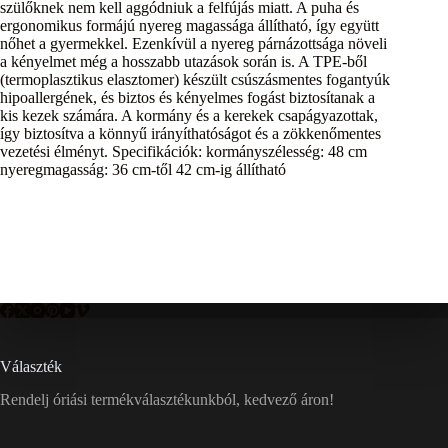
szülőknek nem kell aggódniuk a felfújás miatt. A puha és
ergonomikus formájú nyereg magassága állítható, így együtt
nőhet a gyermekkel. Ezenkívül a nyereg párnázottsága növeli
a kényelmet még a hosszabb utazások során is. A TPE-ből
(termoplasztikus elasztomer) készült csúszásmentes fogantyúk
hipoallergének, és biztos és kényelmes fogást biztosítanak a
kis kezek számára. A kormány és a kerekek csapágyazottak,
így biztosítva a könnyű irányíthatóságot és a zökkenőmentes
vezetési élményt. Specifikációk: kormányszélesség: 48 cm
nyeregmagasság: 36 cm-től 42 cm-ig állítható
Választék
Rendelj óriási termékválasztékunkból, kedvező áron!