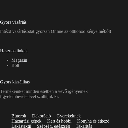
Gyors vásárlás
Intézd vásárlásodat gyorsan Online az otthonod kényelméből!
Hasznos linkek
Magazin
Bolt
Gyors kiszállítás
Termékeinket minden esetben a vevő igényeinek
figyelembevételével szállítjuk ki.
Bútorok
Dekoráció
Gyerekeknek
Háztartási gépek
Kert és hobbi
Konyha és étkező
Lakástextil
Szépség, egészség
Takarítás