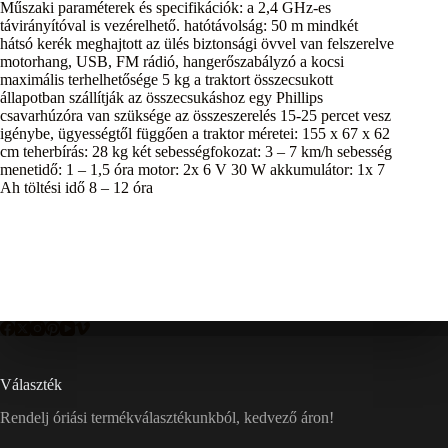
Műszaki paraméterek és specifikációk: a 2,4 GHz-es
távirányítóval is vezérelhető. hatótávolság: 50 m mindkét
hátsó kerék meghajtott az ülés biztonsági övvel van felszerelve
motorhang, USB, FM rádió, hangerőszabályzó a kocsi
maximális terhelhetősége 5 kg a traktort összecsukott
állapotban szállítják az összecsukáshoz egy Phillips
csavarhúzóra van szüksége az összeszerelés 15-25 percet vesz
igénybe, ügyességtől függően a traktor méretei: 155 x 67 x 62
cm teherbírás: 28 kg két sebességfokozat: 3 – 7 km/h sebesség
menetidő: 1 – 1,5 óra motor: 2x 6 V 30 W akkumulátor: 1x 7
Ah töltési idő 8 – 12 óra
Választék
Rendelj óriási termékválasztékunkból, kedvező áron!