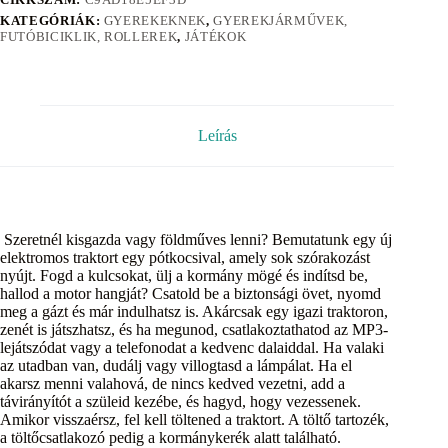
KATEGÓRIÁK:
GYEREKEKNEK
,
GYEREKJÁRMŰVEK,
FUTÓBICIKLIK, ROLLEREK
,
JÁTÉKOK
Leírás
Szeretnél kisgazda vagy földműves lenni? Bemutatunk egy új
elektromos traktort egy pótkocsival, amely sok szórakozást
nyújt. Fogd a kulcsokat, ülj a kormány mögé és indítsd be,
hallod a motor hangját? Csatold be a biztonsági övet, nyomd
meg a gázt és már indulhatsz is. Akárcsak egy igazi traktoron,
zenét is játszhatsz, és ha megunod, csatlakoztathatod az MP3-
lejátszódat vagy a telefonodat a kedvenc dalaiddal. Ha valaki
az utadban van, dudálj vagy villogtasd a lámpálat. Ha el
akarsz menni valahová, de nincs kedved vezetni, add a
távirányítót a szüleid kezébe, és hagyd, hogy vezessenek.
Amikor visszaérsz, fel kell töltened a traktort. A töltő tartozék,
a töltőcsatlakozó pedig a kormánykerék alatt található.