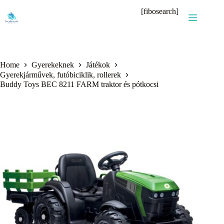
Skip
[fibosearch]
to
content
Home
Gyerekeknek
Játékok
Gyerekjárművek, futóbiciklik, rollerek
Buddy Toys BEC 8211 FARM traktor és pótkocsi