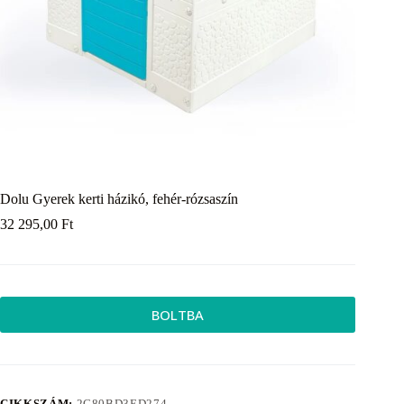
Dolu Gyerek kerti házikó, fehér-rózsaszín
32 295,00
Ft
BOLTBA
CIKKSZÁM:
2C80BD3ED274