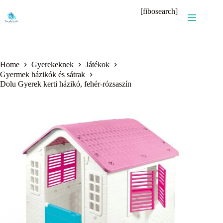
Skip
[fibosearch]
to
content
Home
Gyerekeknek
Játékok
Gyermek házikók és sátrak
Dolu Gyerek kerti házikó, fehér-rózsaszín