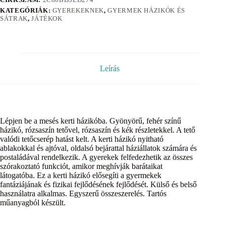
KATEGÓRIÁK:
GYEREKEKNEK
,
GYERMEK HÁZIKÓK ÉS
SÁTRAK
,
JÁTÉKOK
Leírás
Lépjen be a mesés kerti házikóba. Gyönyörű, fehér színű
házikó, rózsaszín tetővel, rózsaszín és kék részletekkel. A tető
valódi tetőcserép hatást kelt. A kerti házikó nyitható
ablakokkal és ajtóval, oldalsó bejárattal háziállatok számára és
postaládával rendelkezik. A gyerekek felfedezhetik az összes
szórakoztató funkciót, amikor meghívják barátaikat
látogatóba. Ez a kerti házikó elősegíti a gyermekek
fantáziájának és fizikai fejlődésének fejlődését. Külső és belső
használatra alkalmas. Egyszerű összeszerelés. Tartós
műanyagból készült.