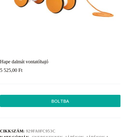
Hape dalmát vontatóhajó
5 525,00
Ft
BOLTBA
CIKKSZÁM:
929FA0FC953C