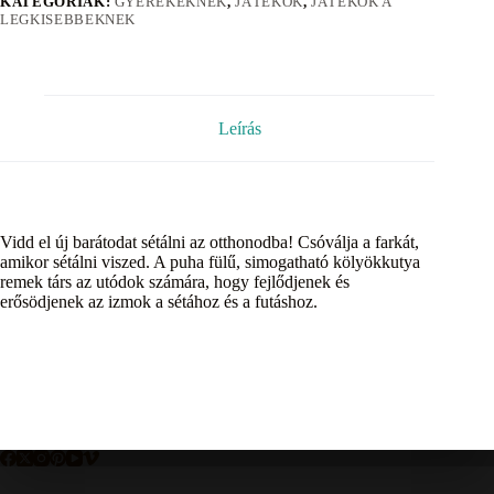
KATEGÓRIÁK:
GYEREKEKNEK
,
JÁTÉKOK
,
JÁTÉKOK A
LEGKISEBBEKNEK
Leírás
Vidd el új barátodat sétálni az otthonodba! Csóválja a farkát,
amikor sétálni viszed. A puha fülű, simogatható kölyökkutya
remek társ az utódok számára, hogy fejlődjenek és
erősödjenek az izmok a sétához és a futáshoz.