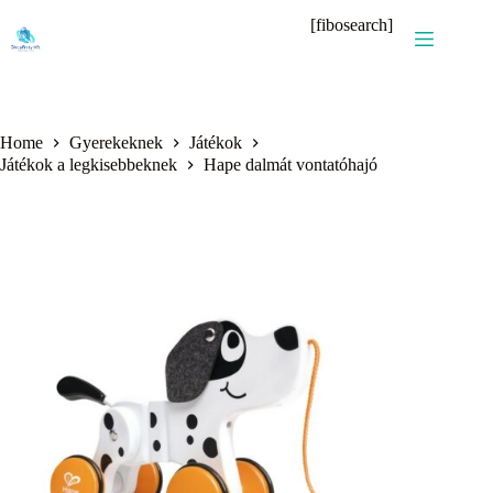
Skip
[fibosearch]
to
content
Home
Gyerekeknek
Játékok
Játékok a legkisebbeknek
Hape dalmát vontatóhajó