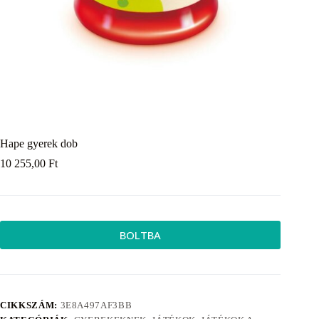
Hape gyerek dob
10 255,00
Ft
BOLTBA
CIKKSZÁM:
3E8A497AF3BB