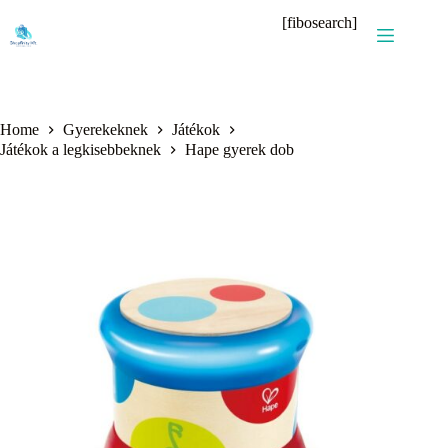
Skip
[fibosearch]
to
content
Home
Gyerekeknek
Játékok
Játékok a legkisebbeknek
Hape gyerek dob