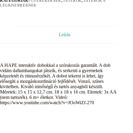
KATEGÓRIÁK:
GYEREKEKNEK
,
JÁTÉKOK
,
JÁTÉKOK A
LEGKISEBBEKNEK
Leírás
A HAPE interaktív dobokkal a szórakozás garantált. A dob
vidám dallamhangokat játszik, és serkenti a gyermekek
képzeletét és ritmusérzékét. A dobot tekerni is lehet, így
elősegíti a mozgáskoordináció fejlődését. Vonzó, színes
kivitelben. Kiváló minőségű és tartós anyagból készült.
Méretek: 15 x 15 x 12,7 cm. 18 x 18 x 16 cm. Elemek: 3x AA
(nem tartozék). 6 m+ életkor. Videó:
https://www.youtube.com/watch?v=JOoWiZf-270