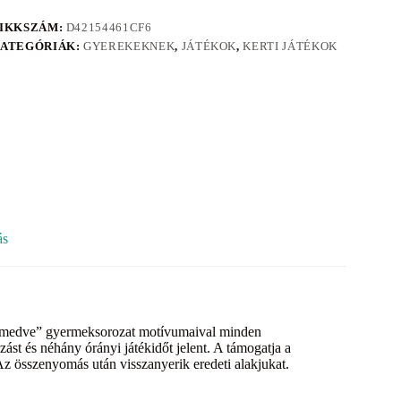
IKKSZÁM:
D42154461CF6
ATEGÓRIÁK:
GYEREKEKNEK
,
JÁTÉKOK
,
KERTI JÁTÉKOK
ás
 a medve” gyermeksorozat motívumaival minden
st és néhány órányi játékidőt jelent. A támogatja a
Az összenyomás után visszanyerik eredeti alakjukat.