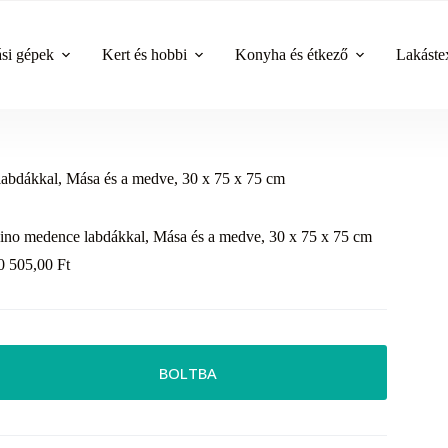
ási gépek
Kert és hobbi
Konyha és étkező
Lakástex
abdákkal, Mása és a medve, 30 x 75 x 75 cm
ino medence labdákkal, Mása és a medve, 30 x 75 x 75 cm
0 505,00
Ft
BOLTBA