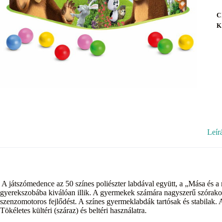
C
K
Leír
A játszómedence az 50 színes poliészter labdával együtt, a „Mása és
gyerekszobába kiválóan illik. A gyermekek számára nagyszerű szórakozá
szenzomotoros fejlődést. A színes gyermeklabdák tartósak és stabilak. 
Tökéletes kültéri (száraz) és beltéri használatra.