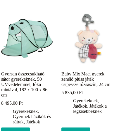
Gyorsan összecsukható
Baby Mix Maci gyerek
sátor gyerekeknek, 50+
zenélő plüss játék
UVvédelemmel, fóka
csipesszelrózsaszín, 24 cm
mintával, 182 x 100 x 86
5 835,00
Ft
cm
Gyerekeknek
,
8 495,00
Ft
Játékok
,
Játékok a
Gyerekeknek
,
legkisebbeknek
Gyermek házikók és
sátrak
,
Játékok