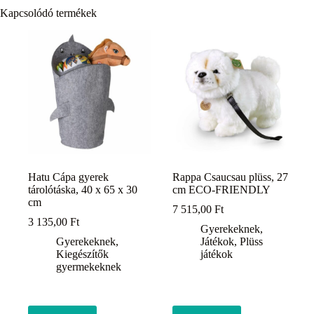
Kapcsolódó termékek
Hatu Cápa gyerek
Rappa Csaucsau plüss, 27
tárolótáska, 40 x 65 x 30
cm ECO-FRIENDLY
cm
7 515,00
Ft
3 135,00
Ft
Gyerekeknek
,
Gyerekeknek
,
Játékok
,
Plüss
Kiegészítők
játékok
gyermekeknek