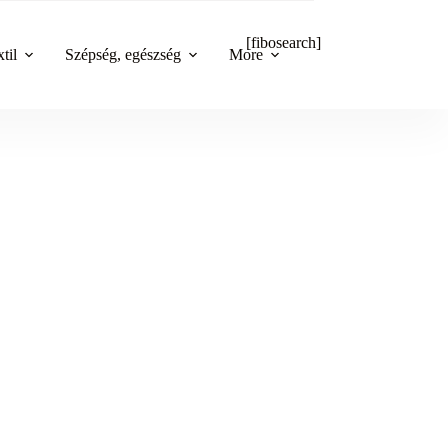
[fibosearch]
til
Szépség, egészség
More