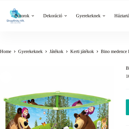
Skip
to
content
Bútorok
Dekoráció
Gyerekeknek
Háztart
Home
Gyerekeknek
Játékok
Kerti játékok
Bino medence l
B
1