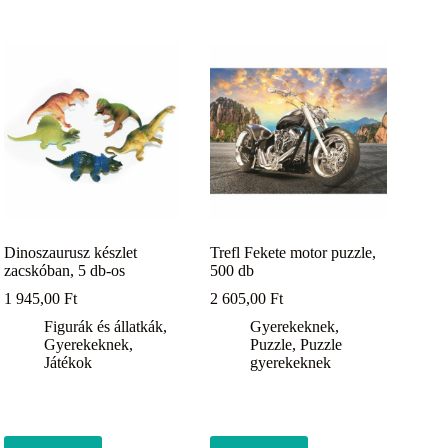
Dinoszaurusz készlet
Trefl Fekete motor puzzle,
zacskóban, 5 db-os
500 db
1 945,00
Ft
2 605,00
Ft
Figurák és állatkák
,
Gyerekeknek
,
Gyerekeknek
,
Puzzle
,
Puzzle
Játékok
gyerekeknek