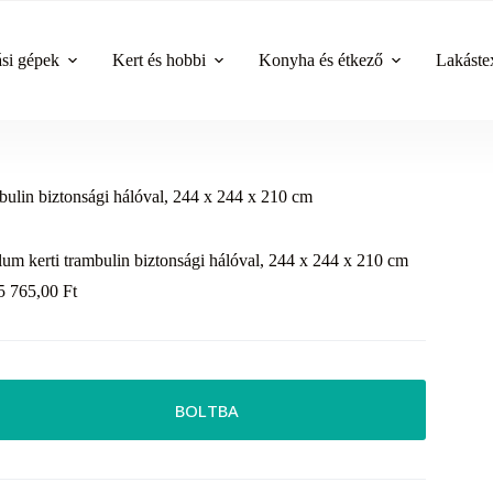
ási gépek
Kert és hobbi
Konyha és étkező
Lakástex
bulin biztonsági hálóval, 244 x 244 x 210 cm
lum kerti trambulin biztonsági hálóval, 244 x 244 x 210 cm
5 765,00
Ft
BOLTBA