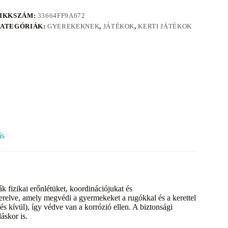
IKKSZÁM:
33664FF9A672
ATEGÓRIÁK:
GYEREKEKNEK
,
JÁTÉKOK
,
KERTI JÁTÉKOK
ás
k fizikai erőnlétüket, koordinációjukat és
erelve, amely megvédi a gyermekeket a rugókkal és a kerettel
 és kívül), így védve van a korrózió ellen. A biztonsági
láskor is.