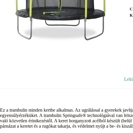
C
K
Leír
Ez a trambulin minden kertbe alkalmas. Az ugrálással a gyerekek javítjá
egyensúlyérzéküket. A trambulin Springsafe® technológiával van felsz
való közvetlen érintkezéstől. A keret horganyzott acélból készült (belül
párnázat a keretet és a rugókat takarja, és védelmet nyújt a be- és kiszál