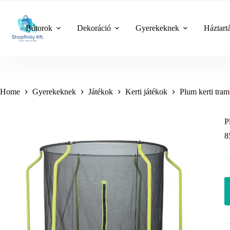
Skip
to
content
Bútorok
Dekoráció
Gyerekeknek
Háztart
Home
Gyerekeknek
Játékok
Kerti játékok
Plum kerti tram
P
8