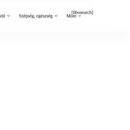
[fibosearch]
til
Szépség, egészség
More