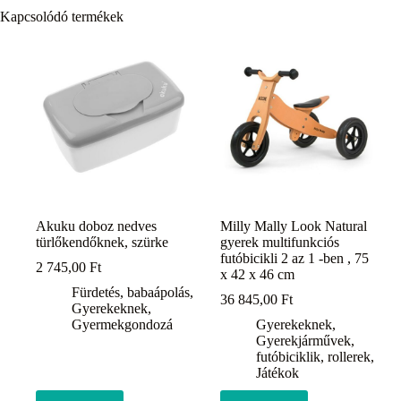
Kapcsolódó termékek
Akuku doboz nedves
Milly Mally Look Natural
türlőkendőknek, szürke
gyerek multifunkciós
futóbicikli 2 az 1 -ben , 75
2 745,00
Ft
x 42 x 46 cm
Fürdetés, babaápolás
,
36 845,00
Ft
Gyerekeknek
,
Gyermekgondozá
Gyerekeknek
,
Gyerekjárművek,
futóbiciklik, rollerek
,
Játékok