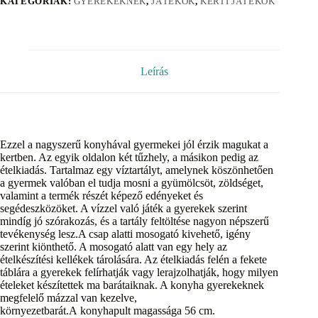
KATEGÓRIÁK:
GYEREKEKNEK
,
JÁTÉKOK
,
KERTI JÁTÉKOK
Leírás
Ezzel a nagyszerű konyhával gyermekei jól érzik magukat a
kertben. Az egyik oldalon két tűzhely, a másikon pedig az
ételkiadás. Tartalmaz egy víztartályt, amelynek köszönhetően
a gyermek valóban el tudja mosni a gyümölcsöt, zöldséget,
valamint a termék részét képező edényeket és
segédeszközöket. A vízzel való játék a gyerekek szerint
mindíg jó szórakozás, és a tartály feltöltése nagyon népszerű
tevékenység lesz.A csap alatti mosogató kivehető, igény
szerint kiönthető. A mosogató alatt van egy hely az
ételkészítési kellékek tárolására. Az ételkiadás felén a fekete
táblára a gyerekek felírhatják vagy lerajzolhatják, hogy milyen
ételeket készítettek ma barátaiknak. A konyha gyerekeknek
megfelelő mázzal van kezelve,
környezetbarát.A konyhapult magassága 56 cm.