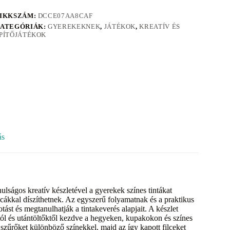
IKKSZÁM:
DCCE07AA8CAF
ATEGÓRIÁK:
GYEREKEKNEK
,
JÁTÉKOK
,
KREATÍV ÉS
PÍTŐJÁTÉKOK
ás
anulságos kreatív készletével a gyerekek színes tintákat
icákkal díszíthetnek. Az egyszerű folyamatnak és a praktikus
st és megtanulhatják a tintakeverés alapjait. A készlet
któl és utántöltőktől kezdve a hegyeken, kupakokon és színes
 szűrőket különböző színekkel, majd az így kapott filceket