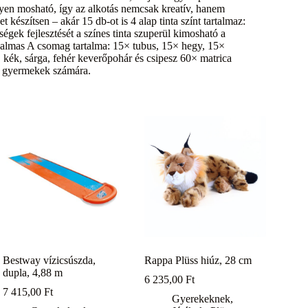
nnyen mosható, így az alkotás nemcsak kreatív, hanem
 készítsen – akár 15 db-ot is 4 alap tinta színt tartalmaz:
ségek fejlesztését a színes tinta szuperül kimosható a
alkalmas A csomag tartalma: 15× tubus, 15× hegy, 15×
, kék, sárga, fehér keverőpohár és csipesz 60× matrica
tti gyermekek számára.
Bestway vízicsúszda,
Rappa Plüss hiúz, 28 cm
dupla, 4,88 m
6 235,00
Ft
7 415,00
Ft
Gyerekeknek
,