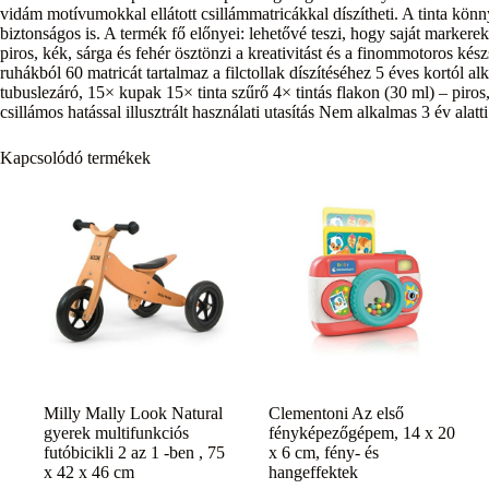
vidám motívumokkal ellátott csillámmatricákkal díszítheti. A tinta kö
biztonságos is. A termék fő előnyei: lehetővé teszi, hogy saját markereket
piros, kék, sárga és fehér ösztönzi a kreativitást és a finommotoros kész
ruhákból 60 matricát tartalmaz a filctollak díszítéséhez 5 éves kortól 
tubuslezáró, 15× kupak 15× tinta szűrő 4× tintás flakon (30 ml) – piros
csillámos hatással illusztrált használati utasítás Nem alkalmas 3 év ala
Kapcsolódó termékek
Milly Mally Look Natural
Clementoni Az első
gyerek multifunkciós
fényképezőgépem, 14 x 20
futóbicikli 2 az 1 -ben , 75
x 6 cm, fény- és
x 42 x 46 cm
hangeffektek