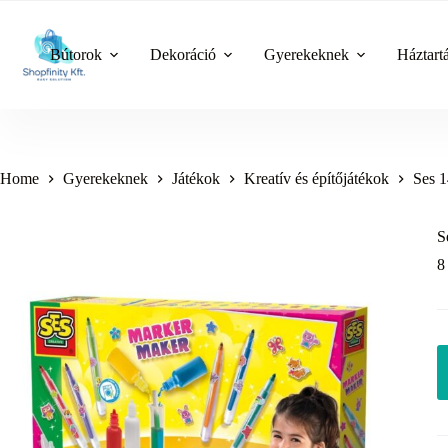
Skip
to
content
Bútorok
Dekoráció
Gyerekeknek
Háztart
Home
Gyerekeknek
Játékok
Kreatív és építőjátékok
Ses 1
S
8