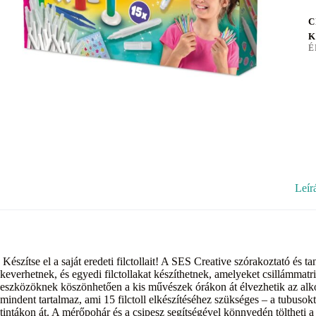
C
K
É
Leír
Készítse el a saját eredeti filctollait! A SES Creative szórakoztató és t
keverhetnek, és egyedi filctollakat készíthetnek, amelyeket csillámmatr
eszközöknek köszönhetően a kis művészek órákon át élvezhetik az alkotá
mindent tartalmaz, ami 15 filctoll elkészítéséhez szükséges – a tubuso
tintákon át. A mérőpohár és a csipesz segítségével könnyedén töltheti a