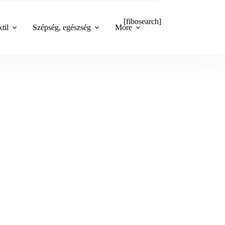
[fibosearch]
til
Szépség, egészség
More