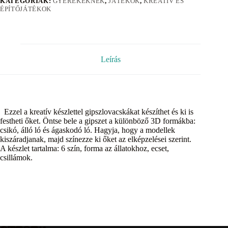
KATEGÓRIÁK:
GYEREKEKNEK
,
JÁTÉKOK
,
KREATÍV ÉS
ÉPÍTŐJÁTÉKOK
Leírás
Ezzel a kreatív készlettel gipszlovacskákat készíthet és ki is
festheti őket. Öntse bele a gipszet a különböző 3D formákba:
csikó, álló ló és ágaskodó ló. Hagyja, hogy a modellek
kiszáradjanak, majd színezze ki őket az elképzelései szerint.
A készlet tartalma: 6 szín, forma az állatokhoz, ecset,
csillámok.