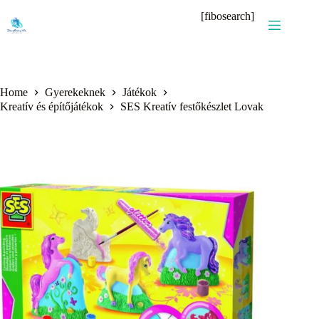
Skip
[fibosearch]
to
content
Home
Gyerekeknek
Játékok
Kreatív és építőjátékok
SES Kreatív festőkészlet Lovak