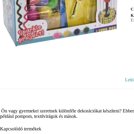
C
K
É
Leír
Ön vagy gyermekei szeretnek különféle dekorációkat készíteni? Ebben 
például pompom, textilvirágok és mások.
Kapcsolódó termékek