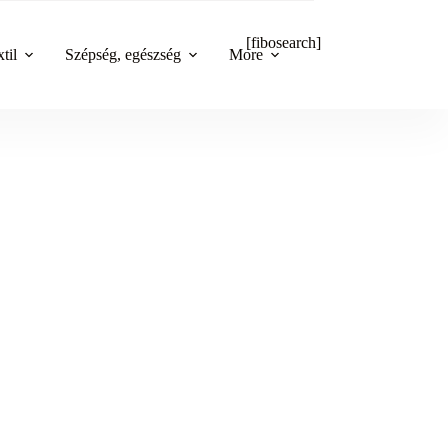
[fibosearch]
til
Szépség, egészség
More