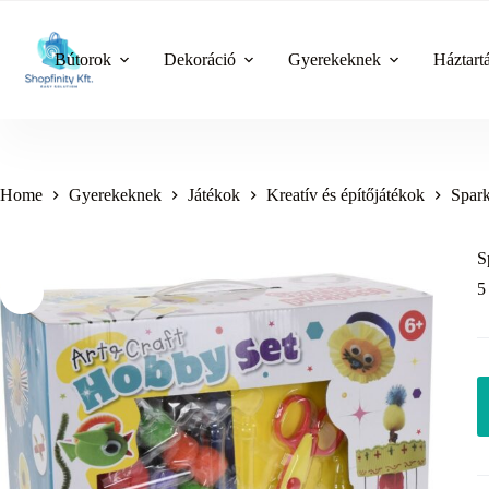
Skip
to
content
Bútorok
Dekoráció
Gyerekeknek
Háztart
Home
Gyerekeknek
Játékok
Kreatív és építőjátékok
Spark
S
5