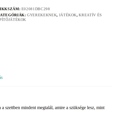
IKKSZÁM:
E02081DBC298
ATEGÓRIÁK:
GYEREKEKNEK
,
JÁTÉKOK
,
KREATÍV ÉS
PÍTŐJÁTÉKOK
ás
a szettben mindent megtalál, amire a szüksége lesz, mint