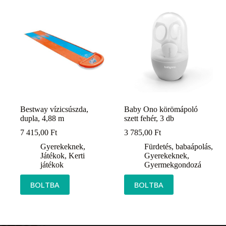
Bestway vízicsúszda,
Baby Ono körömápoló
dupla, 4,88 m
szett fehér, 3 db
7 415,00
Ft
3 785,00
Ft
Gyerekeknek
,
Fürdetés, babaápolás
,
Játékok
,
Kerti
Gyerekeknek
,
játékok
Gyermekgondozá
BOLTBA
BOLTBA