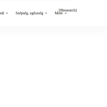
[fibosearch]
til
Szépség, egészség
More