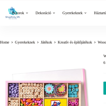
Skip
to
content
Bútorok
Dekoráció
Gyerekeknek
Háztart
Home
Gyerekeknek
Játékok
Kreatív és építőjátékok
Wood
W
6