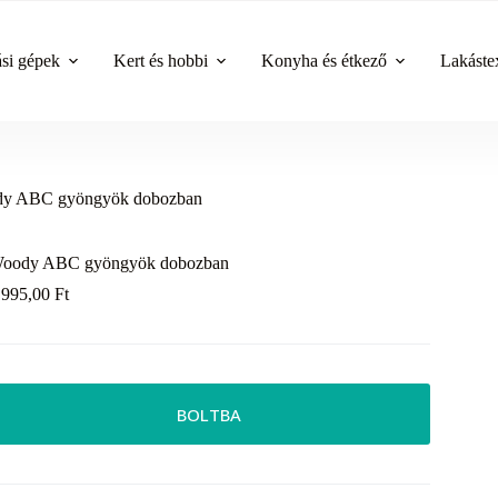
ási gépek
Kert és hobbi
Konyha és étkező
Lakástex
y ABC gyöngyök dobozban
oody ABC gyöngyök dobozban
 995,00
Ft
BOLTBA