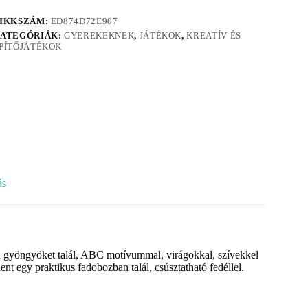
IKKSZÁM:
ED874D72E907
ATEGÓRIÁK:
GYEREKEKNEK
,
JÁTÉKOK
,
KREATÍV ÉS
PÍTŐJÁTÉKOK
ás
kú gyöngyöket talál, ABC motívummal, virágokkal, szívekkel
ent egy praktikus fadobozban talál, csúsztatható fedéllel.