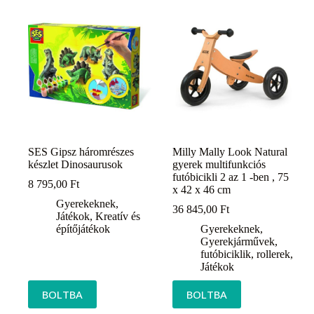
SES Gipsz háromrészes
Milly Mally Look Natural
készlet Dinosaurusok
gyerek multifunkciós
futóbicikli 2 az 1 -ben , 75
8 795,00
Ft
x 42 x 46 cm
Gyerekeknek
,
36 845,00
Ft
Játékok
,
Kreatív és
építőjátékok
Gyerekeknek
,
Gyerekjárművek,
futóbiciklik, rollerek
,
Játékok
BOLTBA
BOLTBA