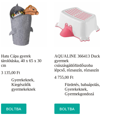
Hatu Cápa gyerek
AQUALINE 366413 Duck
tárolótáska, 40 x 65 x 30
gyermek
cm
csúszásgátlófürdőszoba
lépcső, rózsaszín, rózsaszín
3 135,00
Ft
4 755,00
Ft
Gyerekeknek
,
Kiegészítők
Fürdetés, babaápolás
,
gyermekeknek
Gyerekeknek
,
Gyermekgondozá
BOLTBA
BOLTBA