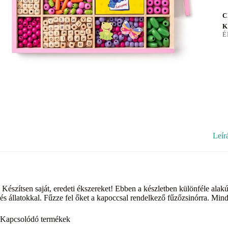
C
K
É
Leír
Készítsen saját, eredeti ékszereket! Ebben a készletben különféle ala
és állatokkal. Fűzze fel őket a kapoccsal rendelkező fűzőzsinórra. Mind
Kapcsolódó termékek