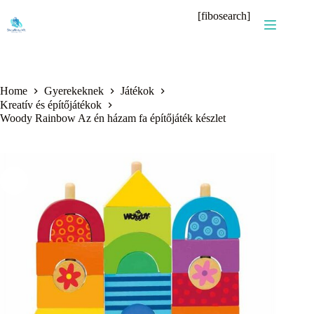
Skip
[fibosearch]
to
content
Home
Gyerekeknek
Játékok
Kreatív és építőjátékok
Woody Rainbow Az én házam fa építőjáték készlet