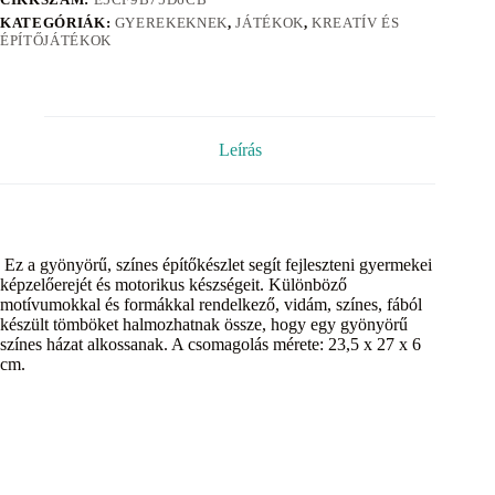
KATEGÓRIÁK:
GYEREKEKNEK
,
JÁTÉKOK
,
KREATÍV ÉS
ÉPÍTŐJÁTÉKOK
Leírás
Ez a gyönyörű, színes építőkészlet segít fejleszteni gyermekei
képzelőerejét és motorikus készségeit. Különböző
motívumokkal és formákkal rendelkező, vidám, színes, fából
készült tömböket halmozhatnak össze, hogy egy gyönyörű
színes házat alkossanak. A csomagolás mérete: 23,5 x 27 x 6
cm.