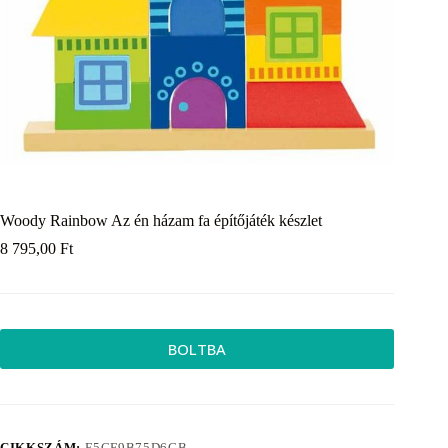
Woody Rainbow Az én házam fa építőjáték készlet
8 795,00
Ft
BOLTBA
CIKKSZÁM:
E5CF9B75D6CB