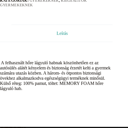
KATEGÓRIÁK:
GYEREKEKNEK
,
KIEGÉSZÍTŐK
GYERMEKEKNEK
Leírás
A felhasznált hőre lágyuló habnak köszönhetően ez az
autósülés alátét kényelem és biztonság érzetét kelti a gyermek
számára utazás közben. A három- és ötpontos biztonsági
övekhez alkalmazkodva egészségügyi terméknek minősül.
Külső réteg: 100% pamut, töltet: MEMORY FOAM hőre
lágyuló hab.