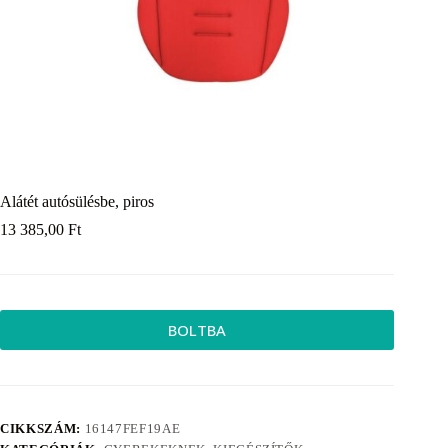
Alátét autósülésbe, piros
13 385,00
Ft
BOLTBA
CIKKSZÁM:
16147FEF19AE