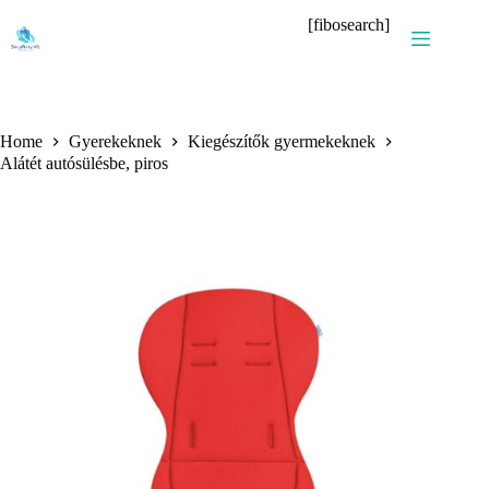
Skip
[fibosearch]
to
content
Home
Gyerekeknek
Kiegészítők gyermekeknek
Alátét autósülésbe, piros