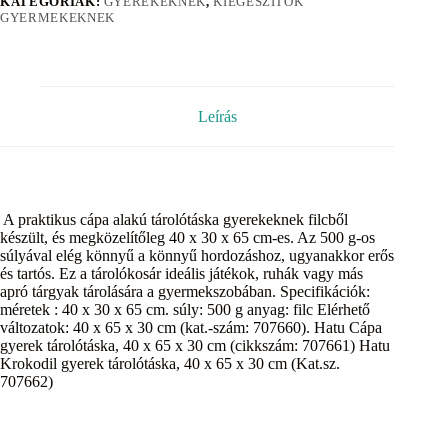
KATEGÓRIÁK:
GYEREKEKNEK
,
KIEGÉSZÍTŐK
GYERMEKEKNEK
Leírás
A praktikus cápa alakú tárolótáska gyerekeknek filcből
készült, és megközelítőleg 40 x 30 x 65 cm-es. Az 500 g-os
súlyával elég könnyű a könnyű hordozáshoz, ugyanakkor erős
és tartós. Ez a tárolókosár ideális játékok, ruhák vagy más
apró tárgyak tárolására a gyermekszobában. Specifikációk:
méretek : 40 x 30 x 65 cm. súly: 500 g anyag: filc Elérhető
változatok: 40 x 65 x 30 cm (kat.-szám: 707660). Hatu Cápa
gyerek tárolótáska, 40 x 65 x 30 cm (cikkszám: 707661) Hatu
Krokodil gyerek tárolótáska, 40 x 65 x 30 cm (Kat.sz.
707662)