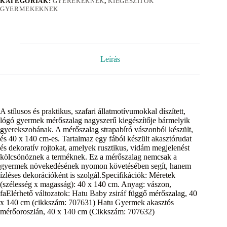
KATEGÓRIÁK:
GYEREKEKNEK
,
KIEGÉSZÍTŐK
GYERMEKEKNEK
Leírás
A stílusos és praktikus, szafari állatmotívumokkal díszített,
lógó gyermek mérőszalag nagyszerű kiegészítője bármelyik
gyerekszobának. A mérőszalag strapabíró vászonból készült,
és 40 x 140 cm-es. Tartalmaz egy fából készült akasztórudat
és dekoratív rojtokat, amelyek rusztikus, vidám megjelenést
kölcsönöznek a terméknek. Ez a mérőszalag nemcsak a
gyermek növekedésének nyomon követésében segít, hanem
ízléses dekorációként is szolgál.Specifikációk: Méretek
(szélesség x magasság): 40 x 140 cm. Anyag: vászon,
faElérhető változatok: Hatu Baby zsiráf függő mérőszalag, 40
x 140 cm (cikkszám: 707631) Hatu Gyermek akasztós
mérőoroszlán, 40 x 140 cm (Cikkszám: 707632)