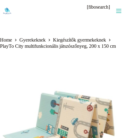
Skip
[fibosearch]
to
content
Home
Gyerekeknek
Kiegészítők gyermekeknek
PlayTo City multifunkcionális játszószőnyeg, 200 x 150 cm