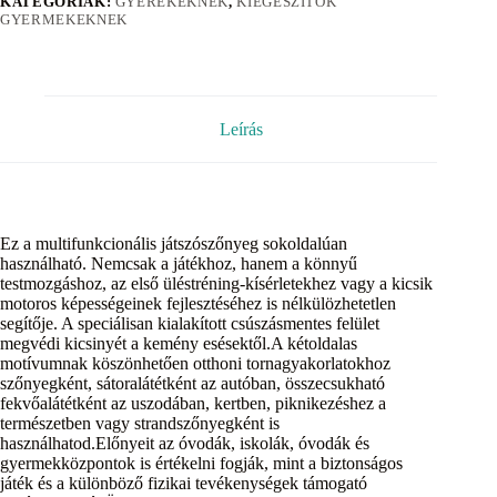
KATEGÓRIÁK:
GYEREKEKNEK
,
KIEGÉSZÍTŐK
GYERMEKEKNEK
Leírás
Ez a multifunkcionális játszószőnyeg sokoldalúan
használható. Nemcsak a játékhoz, hanem a könnyű
testmozgáshoz, az első üléstréning-kísérletekhez vagy a kicsik
motoros képességeinek fejlesztéséhez is nélkülözhetetlen
segítője. A speciálisan kialakított csúszásmentes felület
megvédi kicsinyét a kemény esésektől.A kétoldalas
motívumnak köszönhetően otthoni tornagyakorlatokhoz
szőnyegként, sátoralátétként az autóban, összecsukható
fekvőalátétként az uszodában, kertben, piknikezéshez a
természetben vagy strandszőnyegként is
használhatod.Előnyeit az óvodák, iskolák, óvodák és
gyermekközpontok is értékelni fogják, mint a biztonságos
játék és a különböző fizikai tevékenységek támogató