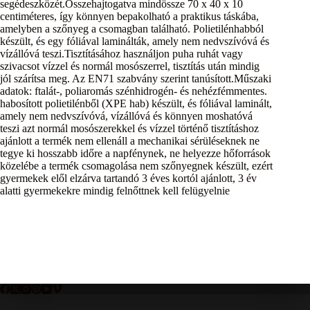
segédeszközét.Összehajtogatva mindössze 70 x 40 x 10
centiméteres, így könnyen bepakolható a praktikus táskába,
amelyben a szőnyeg a csomagban található. Polietilénhabból
készült, és egy fóliával laminálták, amely nem nedvszívóvá és
vízállóvá teszi.Tisztításához használjon puha ruhát vagy
szivacsot vízzel és normál mosószerrel, tisztítás után mindig
jól szárítsa meg. Az EN71 szabvány szerint tanúsított.Műszaki
adatok: ftalát-, poliaromás szénhidrogén- és nehézfémmentes.
habosított polietilénből (XPE hab) készült, és fóliával laminált,
amely nem nedvszívóvá, vízállóvá és könnyen moshatóvá
teszi azt normál mosószerekkel és vízzel történő tisztításhoz
ajánlott a termék nem ellenáll a mechanikai sérüléseknek ne
tegye ki hosszabb időre a napfénynek, ne helyezze hőforrások
közelébe a termék csomagolása nem szőnyegnek készült, ezért
gyermekek elől elzárva tartandó 3 éves kortól ajánlott, 3 év
alatti gyermekekre mindig felnőttnek kell felügyelnie