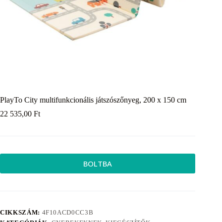
PlayTo City multifunkcionális játszószőnyeg, 200 x 150 cm
22 535,00
Ft
BOLTBA
CIKKSZÁM:
4F10ACD0CC3B