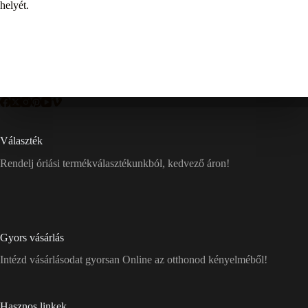
helyét.
Választék
Rendelj óriási termékválasztékunkból, kedvező áron!
Gyors vásárlás
Intézd vásárlásodat gyorsan Online az otthonod kényelméből!
Hasznos linkek