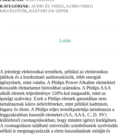
KATEGÓRIÁK:
AUDIO ÉS VIDEO
,
AUDIO-VIDEO
KIEGÉSZÍTŐK
,
HÁZTARTÁSI GÉPEK
Leírás
A jelenlegi elektronikai termékek, például az elektronikus
játékok és a hordozható audioeszközök, több energiát
igényelnek, mint valaha. A Philips Power Alkaline elemekkel
hosszabb élettartamot biztosíthat számukra. A Philips AAA
alkáli elemek teljesítménye 118%-kal magasabb, mint az
iparági szabvány. Ezek a Philips elemek garantáltan nem
tartalmaznak káros nehézfémeket, mint például kadmium,
higany és ólom. A Philips teljes termékpalettája tartalmazza a
leggyakrabban használt elemeket (AA, AAA, C, D, 9V)
különböző csomagolásokban, hogy minden igényt kielégítsen.
A csomagoláson található univerzális szimbólumok nyelvtudás
nélkül is megmagyarázzák a elem használatának módját és