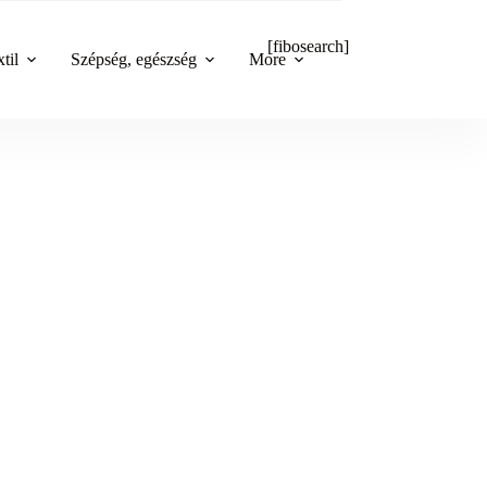
[fibosearch]
til
Szépség, egészség
More