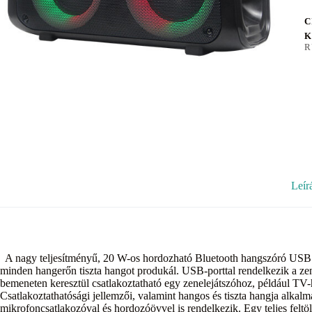
C
K
R
Leír
A nagy teljesítményű, 20 W-os hordozható Bluetooth hangszóró USB lejá
minden hangerőn tiszta hangot produkál. USB-porttal rendelkezik a z
bemeneten keresztül csatlakoztatható egy zenelejátszóhoz, például TV
Csatlakoztathatósági jellemzői, valamint hangos és tiszta hangja alkal
mikrofoncsatlakozóval és hordozóövvel is rendelkezik. Egy teljes feltölt