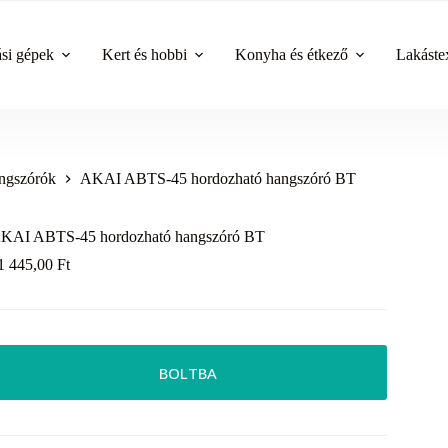
ási gépek
Kert és hobbi
Konyha és étkező
Lakástex
ngszórók
AKAI ABTS-45 hordozható hangszóró BT
KAI ABTS-45 hordozható hangszóró BT
1 445,00
Ft
BOLTBA