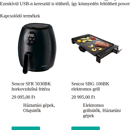
Ezenkívül USB-n keresztül is tölthető, így könnyedén feltöltheti power
Kapcsolódó termékek
Sencor SFR 5030BK
Sencor SBG 106BK
horkovzdušná fritéza
elektromos grill
29 095,00
Ft
20 995,00
Ft
Háztartási gépek
,
Elektromos
Olajsütők
grillsütők
,
Háztartási
gépek