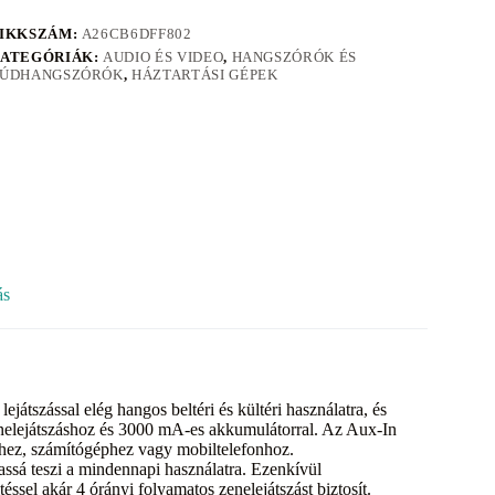
IKKSZÁM:
A26CB6DFF802
ATEGÓRIÁK:
AUDIO ÉS VIDEO
,
HANGSZÓRÓK ÉS
ÚDHANGSZÓRÓK
,
HÁZTARTÁSI GÉPEK
ás
tszással elég hangos beltéri és kültéri használatra, és
enelejátszáshoz és 3000 mA-es akkumulátorral. Az Aux-In
-hez, számítógéphez vagy mobiltelefonhoz.
massá teszi a mindennapi használatra. Ezenkívül
éssel akár 4 órányi folyamatos zenelejátszást biztosít.