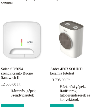
 bankkal.
Solac SD5054
Ardes 4P03 SOUND
szendvicssütő Buono
kerámia fűtőtest
Sandwich II
13 795,00
Ft
12 585,00
Ft
Háztartási gépek
,
Háztartási gépek
,
Radiátorok,
Szendvicssütők
fűtőberendezések és
konvektorok