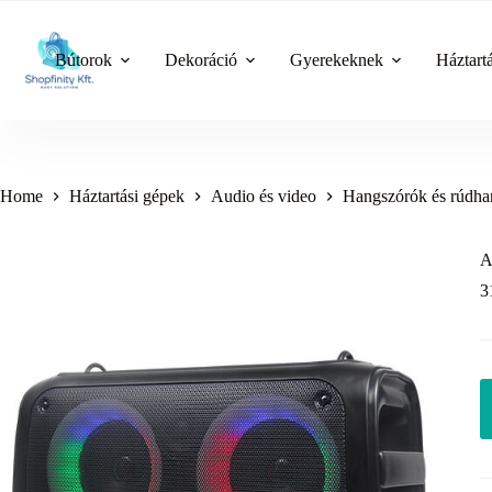
Skip
to
content
Bútorok
Dekoráció
Gyerekeknek
Háztart
Home
Háztartási gépek
Audio és video
Hangszórók és rúdha
A
3