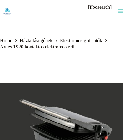
Skip
[fibosearch]
to
content
Home
Háztartási gépek
Elektromos grillsütők
Ardes 1S20 kontaktos elektromos grill