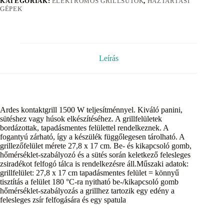
KATEGÓRIÁK:
ELEKTROMOS GRILLSÜTŐK
,
HÁZTARTÁSI
GÉPEK
Leírás
Ardes kontaktgrill 1500 W teljesítménnyel. Kiváló panini,
sütéshez vagy húsok elkészítéséhez. A grillfelületek
bordázottak, tapadásmentes felülettel rendelkeznek. A
fogantyú zárható, így a készülék függőlegesen tárolható. A
grillezőfelület mérete 27,8 x 17 cm. Be- és kikapcsoló gomb,
hőmérséklet-szabályozó és a sütés során keletkező felesleges
zsiradékot felfogó tálca is rendelkezésre áll.Műszaki adatok:
grillfelület: 27,8 x 17 cm tapadásmentes felület = könnyű
tisztítás a felület 180 °C-ra nyitható be-/kikapcsoló gomb
hőmérséklet-szabályozás a grillhez tartozik egy edény a
felesleges zsír felfogására és egy spatula