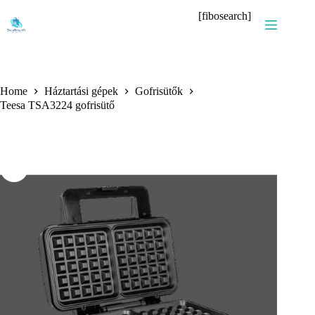
Skip
[fibosearch]
to
content
Home
Háztartási gépek
Gofrisütők
Teesa TSA3224 gofrisütő