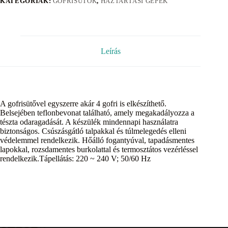
KATEGÓRIÁK:
GOFRISÜTŐK
,
HÁZTARTÁSI GÉPEK
Leírás
A gofrisütővel egyszerre akár 4 gofri is elkészíthető.
Belsejében teflonbevonat található, amely megakadályozza a
tészta odaragadását. A készülék mindennapi használatra
biztonságos. Csúszásgátló talpakkal és túlmelegedés elleni
védelemmel rendelkezik. Hőálló fogantyúval, tapadásmentes
lapokkal, rozsdamentes burkolattal és termosztátos vezérléssel
rendelkezik.Tápellátás: 220 ~ 240 V; 50/60 Hz