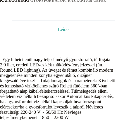
KATEGÓRIÁK:
GYORSFORRALÓK
,
HÁZTARTÁSI GÉPEK
Leírás
Egy hihetetlenül nagy teljesítményű gyorsforraló, térfogata
2,0 liter, eredeti LED-es kék működés-fényjelzéssel (ún.
Round LED lighting). Az üveget és fémet kombináló modern
megjelenése minden konyha egyedülálló, dizájner
kiegészítőjévé teszi. Tulajdonságok és paraméterek: Kivehető
és lemosható vízkőellenes szűrő Rejtett fűtőelem 360°-ban
forgatható alap kábel-feltekercseléssel Túlmelegedés elleni
védelem víz nélküli bekapcsoláskor Automatikus kikapcsolás,
ha a gyorsforralót víz nélkül kapcsolják be/a forráspont
elérésekor/ha a gyorsforralót leveszik a talpról Névleges
feszültség: 220-240 V ~ 50/60 Hz Névleges
teljesítménybemenet: 1850 – 2200 W