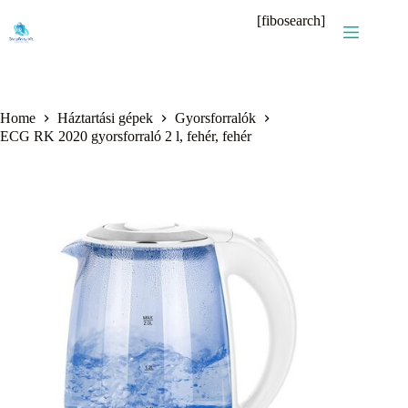
Skip
[fibosearch]
to
content
Home
Háztartási gépek
Gyorsforralók
ECG RK 2020 gyorsforraló 2 l, fehér, fehér